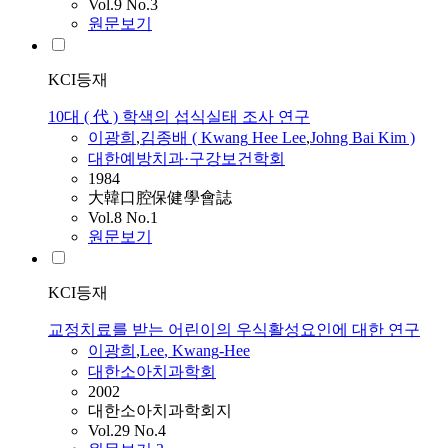
Vol.9 No.3
원문보기
KCI등재
10대 ( 代 ) 학색의 섭식실태 조사 연구
이광희
,
김종배 (
Kwang
Hee
Lee
,
Johng Bai Kim )
대한예방치과·구강보건학회
1984
大韓口腔保健學會誌
Vol.8 No.1
원문보기
KCI등재
교정치료를 받는 어린이의 우식활성요인에 대한 연구
이광희
,
Lee
,
Kwang
-
Hee
대한소아치과학회
2002
대한소아치과학회지
Vol.29 No.4