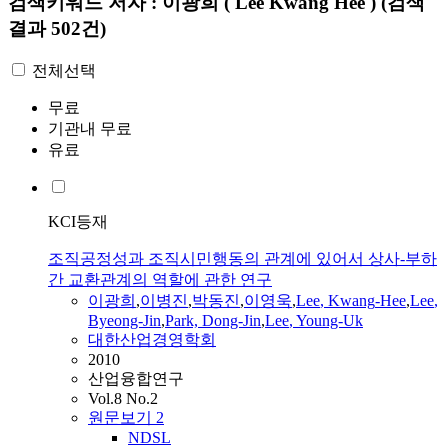
검색키워드
저자 : 이광희 ( Lee Kwang Hee )
(검색
결과 502건)
전체선택
무료
기관내 무료
유료
KCI등재
조직공정성과 조직시민행동의 관계에 있어서 상사-부하
간 교환관계의 역할에 관한 연구
이광희
,
이병진
,
박동진
,
이영욱
,
Lee
,
Kwang
-
Hee
,
Lee
,
Byeong-Jin
,
Park, Dong-Jin
,
Lee
, Young-Uk
대한산업경영학회
2010
산업융합연구
Vol.8 No.2
원문보기
2
NDSL