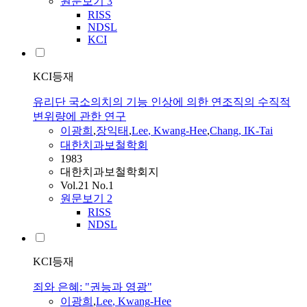
원문보기
3
RISS
NDSL
KCI
KCI등재
유리단 국소의치의 기능 인상에 의한 연조직의 수직적
변위량에 관한 연구
이광희
,
장익태
,
Lee
,
Kwang
-
Hee
,
Chang, IK-Tai
대한치과보철학회
1983
대한치과보철학회지
Vol.21 No.1
원문보기
2
RISS
NDSL
KCI등재
죄와 은혜: "권능과 영광"
이광희
,
Lee
,
Kwang
-
Hee