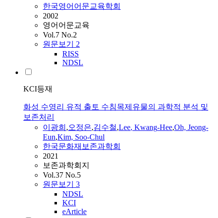
한국영어어문교육학회
2002
영어어문교육
Vol.7 No.2
원문보기
2
RISS
NDSL
KCI등재
화성 수영리 유적 출토 수침목제유물의 과학적 분석 및
보존처리
이광희
,
오정은
,
김수철
,
Lee
,
Kwang
-
Hee
,
Oh, Jeong-
Eun
,
Kim, Soo-Chul
한국문화재보존과학회
2021
보존과학회지
Vol.37 No.5
원문보기
3
NDSL
KCI
eArticle