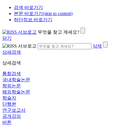
검색 바로가기
본문 바로가기(skip to content)
하단정보 바로가기
무엇을 찾고 계세요?
닫기
삭제
상세검색
상세검색
통합검색
국내학술논문
학위논문
해외학술논문
학술지
단행본
연구보고서
공개강의
버튼