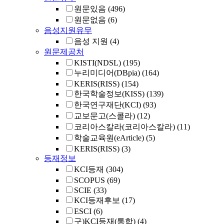
원문있음
(496)
원문없음
(6)
음성지원유무
음성 지원
(4)
원문제공처
KISTI(NDSL)
(195)
누리미디어(DBpia)
(164)
KERIS(RISS)
(154)
한국학술정보(KISS)
(139)
한국연구재단(KCI)
(93)
교보문고(스콜라)
(12)
코리아스칼라(코리아스칼라)
(11)
학술교육원(eArticle)
(5)
KERIS(RISS)
(3)
등재정보
KCI등재
(304)
SCOPUS
(69)
SCIE
(33)
KCI등재후보
(17)
ESCI
(6)
구)KCI등재(통합)
(4)