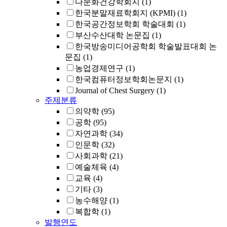
다문화건강학회지
(1)
한국분말재료학회지 (KPMI)
(1)
한국공간정보학회 학술대회
(1)
부산수산대학 논문집
(1)
한국방송미디어공학회 학술발표대회 논
문집
(1)
농업경제연구
(1)
한국컴퓨터정보학회논문지
(1)
Journal of Chest Surgery
(1)
주제분류
의약학
(95)
공학
(95)
자연과학
(34)
인문학
(32)
사회과학
(21)
예술체육
(4)
교육
(4)
기타
(3)
농수해양
(1)
복합학
(1)
발행연도