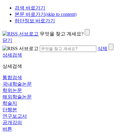
검색 바로가기
본문 바로가기(skip to content)
하단정보 바로가기
무엇을 찾고 계세요?
닫기
삭제
상세검색
상세검색
통합검색
국내학술논문
학위논문
해외학술논문
학술지
단행본
연구보고서
공개강의
버튼