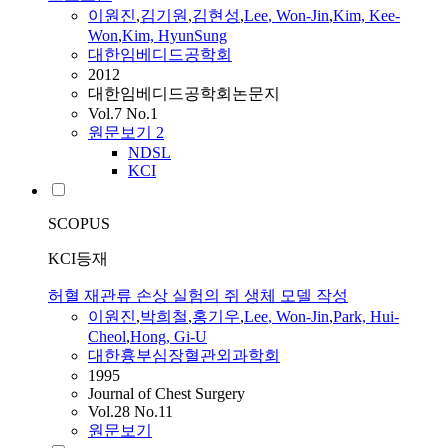
이원진
,
김기원
,
김현성
,
Lee
,
Won
-
Jin
,
Kim, Kee-
Won
,
Kim, HyunSung
대한임베디드공학회
2012
대한임베디드공학회논문지
Vol.7 No.1
원문보기
2
NDSL
KCI
SCOPUS
KCI등재
허혈 재관류 손상 실험의 쥐 생체 모델 작성
이원진
,
박희철
,
홍기우
,
Lee
,
Won
-
Jin
,
Park, Hui-
Cheol
,
Hong, Gi-U
대한흉부심장혈관외과학회
1995
Journal of Chest Surgery
Vol.28 No.11
원문보기