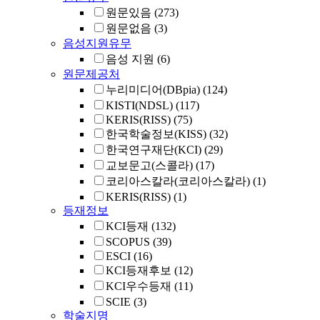
원문있음
(273)
원문없음
(3)
음성지원유무
음성 지원
(6)
원문제공처
누리미디어(DBpia)
(124)
KISTI(NDSL)
(117)
KERIS(RISS)
(75)
한국학술정보(KISS)
(32)
한국연구재단(KCI)
(29)
교보문고(스콜라)
(17)
코리아스칼라(코리아스칼라)
(1)
KERIS(RISS)
(1)
등재정보
KCI등재
(132)
SCOPUS
(39)
ESCI
(16)
KCI등재후보
(12)
KCI우수등재
(11)
SCIE
(3)
학술지명