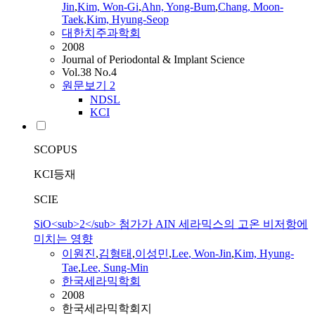
Jin
,
Kim,
Won
-Gi
,
Ahn, Yong-Bum
,
Chang, Moon-
Taek
,
Kim, Hyung-Seop
대한치주과학회
2008
Journal of Periodontal & Implant Science
Vol.38 No.4
원문보기
2
NDSL
KCI
SCOPUS
KCI등재
SCIE
SiO<sub>2</sub> 첨가가 AIN 세라믹스의 고온 비저항에
미치는 영향
이원진
,
김형태
,
이성민
,
Lee
,
Won
-
Jin
,
Kim, Hyung-
Tae
,
Lee
, Sung-Min
한국세라믹학회
2008
한국세라믹학회지