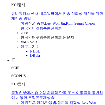
KCI등재
유비쿼터스 센서 네트워크에서 전송 신뢰성 개선을 위한
재전송 방법
이원진
,
김승천
,
Lee
,
Won
-
Jin
,
Kim, Seung-Cheon
한국인터넷방송통신학회
2008
한국인터넷방송통신학회 논문지
Vol.8 No.3
원문보기
2
NDSL
DBpia
SCIE
SCOPUS
KCI등재
골결손부에서 흡수성 차폐막 단독 또는 이종골을 동반하
여 시행한 조직유도재생술
이원진
,
김원기
,
안용범
,
장문택
,
김형섭
,
Lee
,
Won
-