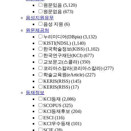
원문있음
(5,120)
원문없음
(673)
음성지원유무
음성 지원
(6)
원문제공처
누리미디어(DBpia)
(3,132)
KISTI(NDSL)
(1,140)
한국학술정보(KISS)
(1,102)
한국연구재단(KCI)
(677)
교보문고(스콜라)
(350)
코리아스칼라(코리아스칼라)
(277)
학술교육원(eArticle)
(227)
KERIS(RISS)
(145)
KERIS(RISS)
(17)
등재정보
KCI등재
(2,086)
SCOPUS
(325)
KCI등재후보
(204)
ESCI
(116)
KCI우수등재
(101)
SCIE
(28)