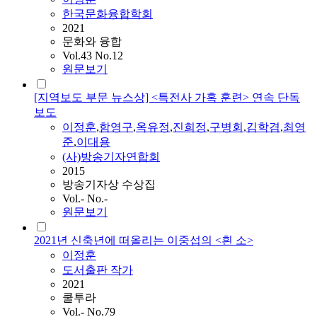
한국문화융합학회
2021
문화와 융합
Vol.43 No.12
원문보기
[지역보도 부문 뉴스상] <특전사 가혹 훈련> 연속 단독
보도
이정훈
,
함영구
,
옥유정
,
진희정
,
구병회
,
김학겸
,
최영
준
,
이대용
(사)방송기자연합회
2015
방송기자상 수상집
Vol.- No.-
원문보기
2021년 신축년에 떠올리는 이중섭의 <흰 소>
이정훈
도서출판 작가
2021
쿨투라
Vol.- No.79