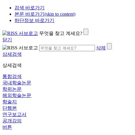
검색 바로가기
본문 바로가기(skip to content)
하단정보 바로가기
무엇을 찾고 계세요?
닫기
삭제
상세검색
상세검색
통합검색
국내학술논문
학위논문
해외학술논문
학술지
단행본
연구보고서
공개강의
버튼