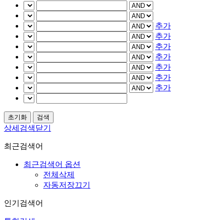
추가
추가
추가
추가
추가
추가
추가
상세검색닫기
최근검색어
최근검색어 옵션
전체삭제
자동저장끄기
인기검색어