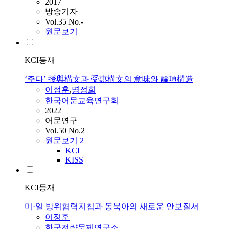
2017
방송기자
Vol.35 No.-
원문보기
KCI등재
‘주다’ 授與構文과 受惠構文의 意味와 論項構造
이정훈
,
명정희
한국어문교육연구회
2022
어문연구
Vol.50 No.2
원문보기
2
KCI
KISS
KCI등재
미·일 방위협력지침과 동북아의 새로운 안보질서
이정훈
한국전략문제연구소