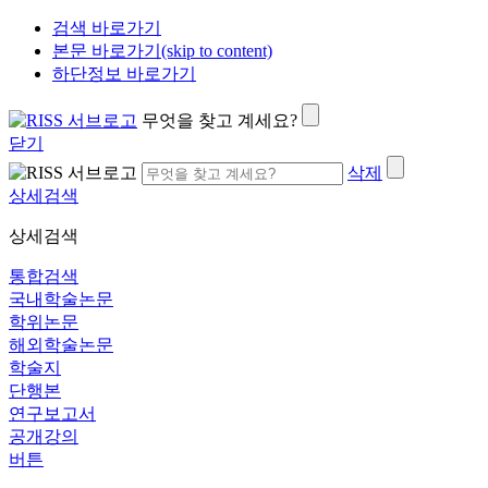
검색 바로가기
본문 바로가기(skip to content)
하단정보 바로가기
무엇을 찾고 계세요?
닫기
삭제
상세검색
상세검색
통합검색
국내학술논문
학위논문
해외학술논문
학술지
단행본
연구보고서
공개강의
버튼