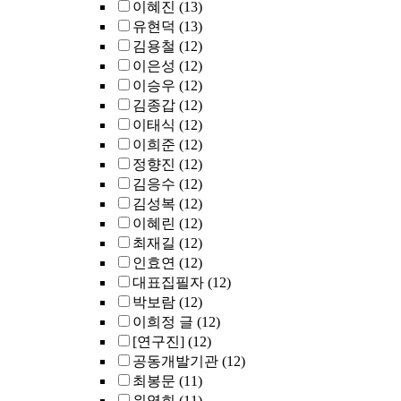
이혜진
(13)
유현덕
(13)
김용철
(12)
이은성
(12)
이승우
(12)
김종갑
(12)
이태식
(12)
이희준
(12)
정향진
(12)
김응수
(12)
김성복
(12)
이혜린
(12)
최재길
(12)
인효연
(12)
대표집필자
(12)
박보람
(12)
이희정 글
(12)
[연구진]
(12)
공동개발기관
(12)
최봉문
(11)
위영희
(11)