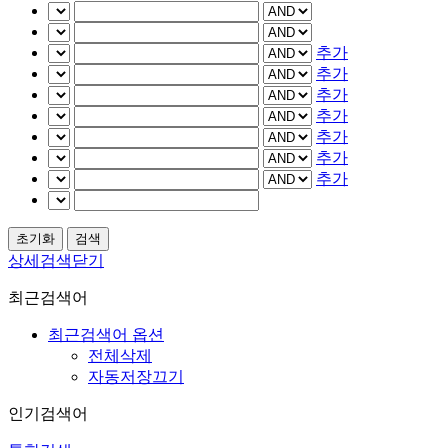
추가
추가
추가
추가
추가
추가
추가
상세검색닫기
최근검색어
최근검색어 옵션
전체삭제
자동저장끄기
인기검색어