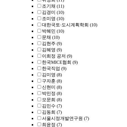
조기채
(11)
김경미
(10)
조미영
(10)
대한국토·도시계획학회
(10)
박혜민
(10)
문채
(10)
김현주
(9)
김혜영
(9)
이희정 공저
(9)
한국MICE협회
(9)
한국직업
(9)
김미영
(8)
구자훈
(8)
신현미
(8)
박민정
(8)
모문희
(8)
김민수
(7)
김동희
(7)
서울시정개발연구원
(7)
최윤정
(7)