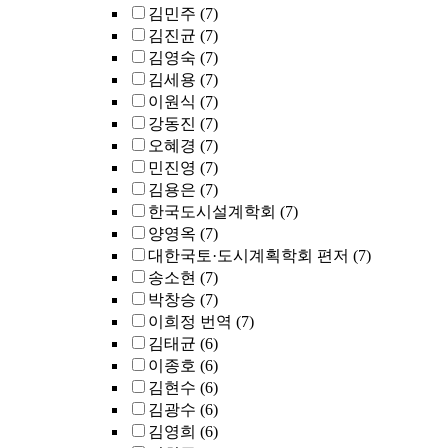
김민주
(7)
김진균
(7)
김영숙
(7)
김세용
(7)
이원식
(7)
강동진
(7)
오혜경
(7)
민진영
(7)
김용은
(7)
한국도시설계학회
(7)
양영옥
(7)
대한국토·도시계획학회 편저
(7)
송소현
(7)
박창승
(7)
이희정 번역
(7)
김태균
(6)
이종호
(6)
김현수
(6)
김광수
(6)
김영희
(6)