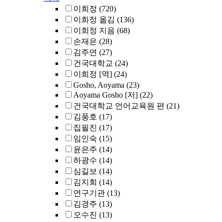
이희정
(720)
이희정 옮김
(136)
이희정 지음
(68)
손재은
(28)
김주연
(27)
건국대학교
(24)
이희정 [역]
(24)
Gosho, Aoyama
(23)
Aoyama Gosho [저]
(22)
건국대학교 언어교육원 편
(21)
김풍호
(17)
집필진
(17)
임인숙
(15)
윤은주
(14)
하광수
(14)
심길보
(14)
김지회
(14)
연구기관
(13)
김경주
(13)
오수진
(13)