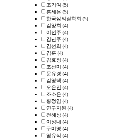
조기여
(5)
홍세은
(5)
한국삶의질학회
(5)
김양희
(4)
이선주
(4)
김난주
(4)
김선희
(4)
김훈
(4)
김효정
(4)
조선미
(4)
문유경
(4)
김영택
(4)
오은진
(4)
조소은
(4)
황정임
(4)
연구지원
(4)
전혜상
(4)
이성내
(4)
구미영
(4)
염유식
(4)