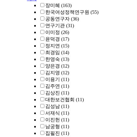
장미혜
(163)
한국여성정책연구원
(55)
공동연구자
(36)
연구기관
(31)
이미정
(26)
윤덕경
(17)
정지연
(15)
최경임
(14)
한영숙
(13)
양은경
(12)
김지영
(12)
이용기
(11)
김주연
(11)
김상진
(11)
대한보건협회
(11)
김성남
(11)
서재식
(11)
이진헌
(11)
남궁형
(11)
집필진
(11)