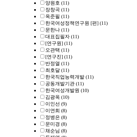
양원호
(11)
장창곡
(11)
옥준필
(11)
한국여성정책연구원 [편]
(11)
문한나
(11)
대표집필자
(11)
[연구원]
(11)
오관택
(11)
[연구진]
(11)
반정열
(11)
최호달
(11)
한국직업능력개발
(11)
공동개발기관
(11)
한국여성개발원
(10)
김광옥
(10)
이인선
(9)
이연희
(8)
정병은
(8)
문미경
(8)
채순님
(8)