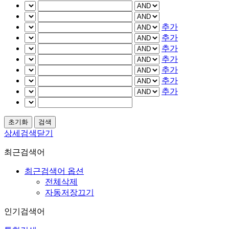
추가
추가
추가
추가
추가
추가
추가
상세검색닫기
최근검색어
최근검색어 옵션
전체삭제
자동저장끄기
인기검색어