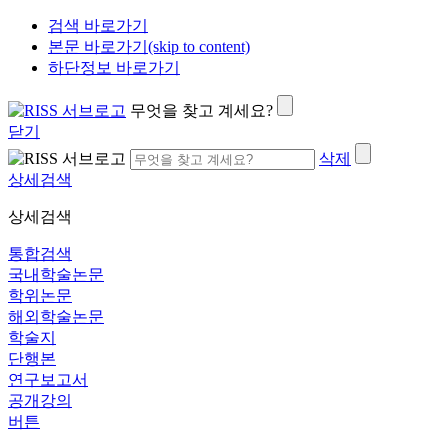
검색 바로가기
본문 바로가기(skip to content)
하단정보 바로가기
무엇을 찾고 계세요?
닫기
삭제
상세검색
상세검색
통합검색
국내학술논문
학위논문
해외학술논문
학술지
단행본
연구보고서
공개강의
버튼