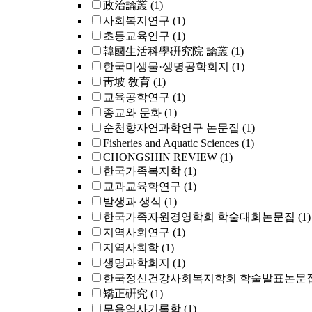
政治論叢
(1)
사회복지연구
(1)
초등교육연구
(1)
韓國生活科學硏究院 論叢
(1)
한국미생물·생명공학회지
(1)
靑坡 敎育
(1)
교육공학연구
(1)
종교와 문화
(1)
순천향자연과학연구 논문집
(1)
Fisheries and Aquatic Sciences
(1)
CHONGSHIN REVIEW
(1)
한국가족복지학
(1)
교과교육학연구
(1)
발생과 생식
(1)
한국가족자원경영학회 학술대회논문집
(1)
지역사회연구
(1)
지역사회학
(1)
생명과학회지
(1)
한국정신건강사회복지학회 학술발표논문
矯正硏究
(1)
무용역사기록학
(1)