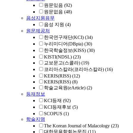
원문있음
(92)
원문없음
(48)
음성지원유무
음성 지원
(4)
원문제공처
한국연구재단(KCI)
(34)
누리미디어(DBpia)
(30)
한국학술정보(KISS)
(30)
KISTI(NDSL)
(23)
교보문고(스콜라)
(19)
코리아스칼라(코리아스칼라)
(16)
KERIS(RISS)
(12)
KERIS(RISS)
(8)
학술교육원(eArticle)
(2)
등재정보
KCI등재
(92)
KCI등재후보
(5)
SCOPUS
(1)
학술지명
The Korean Journal of Malacology
(23)
대한무용학회논문집
(11)