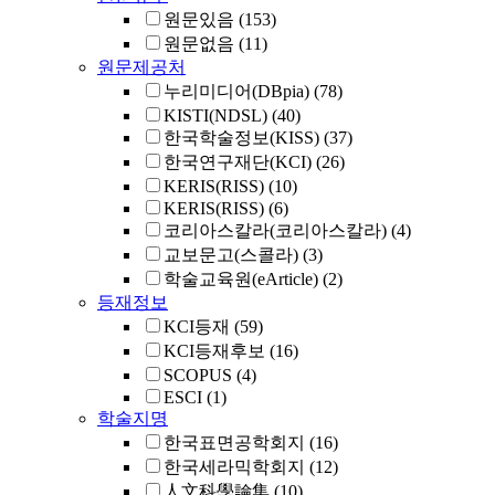
원문있음
(153)
원문없음
(11)
원문제공처
누리미디어(DBpia)
(78)
KISTI(NDSL)
(40)
한국학술정보(KISS)
(37)
한국연구재단(KCI)
(26)
KERIS(RISS)
(10)
KERIS(RISS)
(6)
코리아스칼라(코리아스칼라)
(4)
교보문고(스콜라)
(3)
학술교육원(eArticle)
(2)
등재정보
KCI등재
(59)
KCI등재후보
(16)
SCOPUS
(4)
ESCI
(1)
학술지명
한국표면공학회지
(16)
한국세라믹학회지
(12)
人文科學論集
(10)