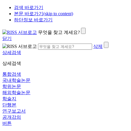
검색 바로가기
본문 바로가기(skip to content)
하단정보 바로가기
무엇을 찾고 계세요?
닫기
삭제
상세검색
상세검색
통합검색
국내학술논문
학위논문
해외학술논문
학술지
단행본
연구보고서
공개강의
버튼