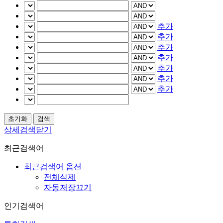
추가
추가
추가
추가
추가
추가
추가
상세검색닫기
최근검색어
최근검색어 옵션
전체삭제
자동저장끄기
인기검색어