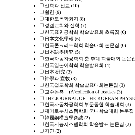
신학과 선교
(10)
활천
(9)
대한토목학회지
(8)
성결교회와 신학
(7)
한국표면공학회 학술발표회 초록집
(6)
日本文化學報
(6)
한국콘크리트학회 학술대회 논문집
(6)
日本語學硏究
(5)
한국자동차공학회 춘 추계 학술대회 논문
한국일본어학회 학술발표회
(4)
日本 硏究
(3)
神學과 宣敎
(3)
한국철도학회 학술발표대회논문집
(3)
교수논총 = (A)collection of treatises
(3)
THE JOURNAL OF THE KOREAN PHYSI
한국자동차공학회 부문종합 학술대회
(3)
제어로봇시스템학회 국내학술대회 논문집
韓國鋼構造學會誌
(2)
한국지능시스템학회 학술발표 논문집
(2)
자연
(2)