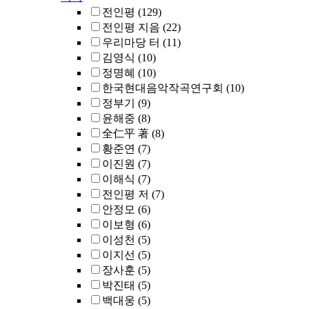
전인평
(129)
전인평 지음
(22)
우리마당 터
(11)
김영식
(10)
정명혜
(10)
한국현대음악작곡연구회
(10)
정부기
(9)
윤해중
(8)
全仁平 著
(8)
황준연
(7)
이진원
(7)
이해식
(7)
전인평 저
(7)
안정모
(6)
이보형
(6)
이성천
(5)
이지선
(5)
장사훈
(5)
박진태
(5)
백대웅
(5)