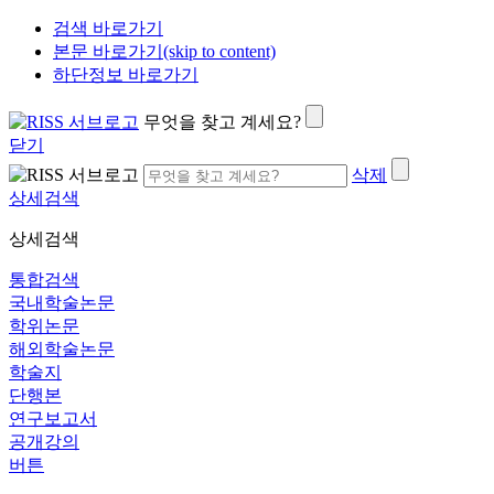
검색 바로가기
본문 바로가기(skip to content)
하단정보 바로가기
무엇을 찾고 계세요?
닫기
삭제
상세검색
상세검색
통합검색
국내학술논문
학위논문
해외학술논문
학술지
단행본
연구보고서
공개강의
버튼