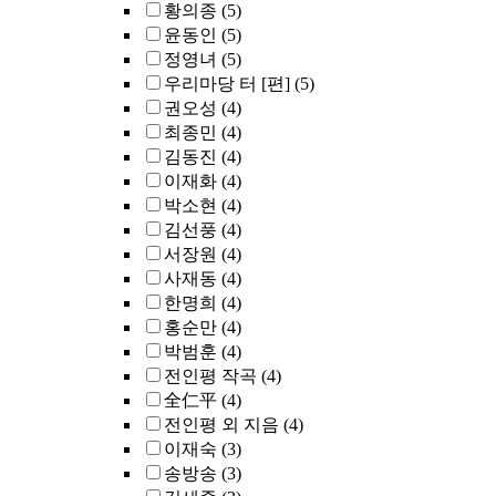
황의종
(5)
윤동인
(5)
정영녀
(5)
우리마당 터 [편]
(5)
권오성
(4)
최종민
(4)
김동진
(4)
이재화
(4)
박소현
(4)
김선풍
(4)
서장원
(4)
사재동
(4)
한명희
(4)
홍순만
(4)
박범훈
(4)
전인평 작곡
(4)
全仁平
(4)
전인평 외 지음
(4)
이재숙
(3)
송방송
(3)