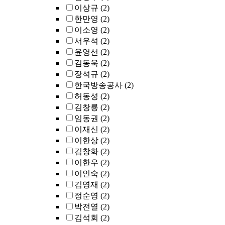
이상규
(2)
한만영
(2)
이소영
(2)
서우석
(2)
윤영선
(2)
김동욱
(2)
장석규
(2)
한국방송공사
(2)
허동성
(2)
김창룡
(2)
임동권
(2)
이재신
(2)
이한상
(2)
김창화
(2)
이한우
(2)
이인숙
(2)
김영재
(2)
정순영
(2)
박전열
(2)
김석회
(2)