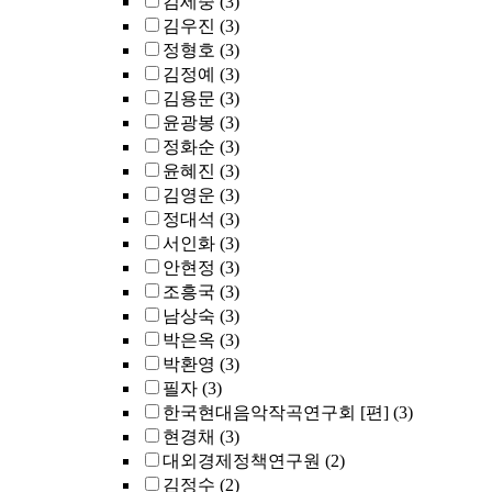
김세중
(3)
김우진
(3)
정형호
(3)
김정예
(3)
김용문
(3)
윤광봉
(3)
정화순
(3)
윤혜진
(3)
김영운
(3)
정대석
(3)
서인화
(3)
안현정
(3)
조흥국
(3)
남상숙
(3)
박은옥
(3)
박환영
(3)
필자
(3)
한국현대음악작곡연구회 [편]
(3)
현경채
(3)
대외경제정책연구원
(2)
김정수
(2)