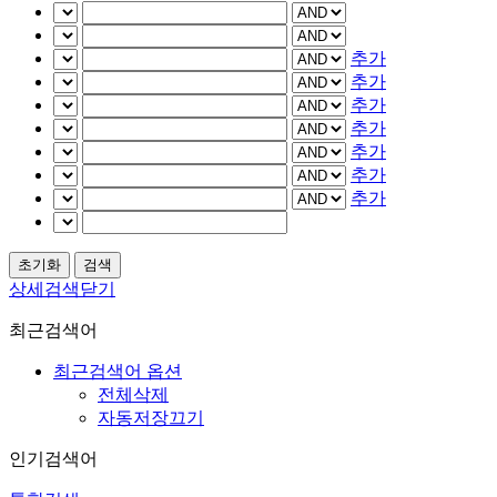
추가
추가
추가
추가
추가
추가
추가
상세검색닫기
최근검색어
최근검색어 옵션
전체삭제
자동저장끄기
인기검색어