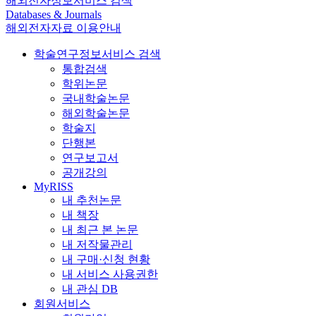
해외전자정보서비스 검색
Databases & Journals
해외전자자료 이용안내
학술연구정보서비스 검색
통합검색
학위논문
국내학술논문
해외학술논문
학술지
단행본
연구보고서
공개강의
MyRISS
내 추천논문
내 책장
내 최근 본 논문
내 저작물관리
내 구매·신청 현황
내 서비스 사용권한
내 관심 DB
회원서비스