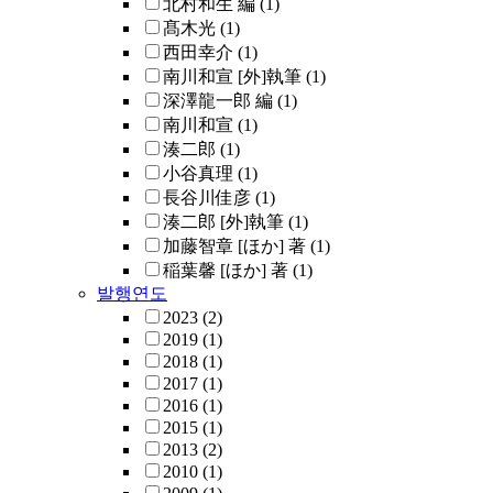
北村和生 編
(1)
髙木光
(1)
西田幸介
(1)
南川和宣 [外]執筆
(1)
深澤龍一郎 編
(1)
南川和宣
(1)
湊二郎
(1)
小谷真理
(1)
長谷川佳彦
(1)
湊二郎 [外]執筆
(1)
加藤智章 [ほか] 著
(1)
稲葉馨 [ほか] 著
(1)
발행연도
2023
(2)
2019
(1)
2018
(1)
2017
(1)
2016
(1)
2015
(1)
2013
(2)
2010
(1)