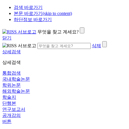
검색 바로가기
본문 바로가기(skip to content)
하단정보 바로가기
무엇을 찾고 계세요?
닫기
삭제
상세검색
상세검색
통합검색
국내학술논문
학위논문
해외학술논문
학술지
단행본
연구보고서
공개강의
버튼