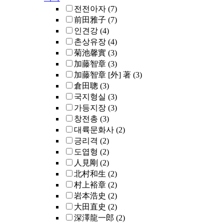
전전아자
(7)
前田雅子
(7)
인견강
(4)
촌상유장
(4)
菊池馨實
(3)
加藤智章
(3)
加藤智章 [外] 著
(3)
倉田聰
(3)
국지형실
(3)
가등지장
(3)
창전총
(3)
대륙문화사
(2)
긍리격
(2)
도엽형
(2)
人見剛
(2)
北村和生
(2)
村上裕章
(2)
岩本浩史
(2)
大田直史
(2)
深澤龍一郎
(2)