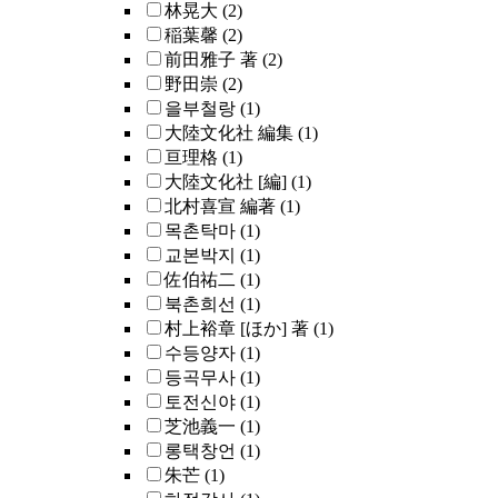
林晃大
(2)
稲葉馨
(2)
前田雅子 著
(2)
野田崇
(2)
을부철랑
(1)
大陸文化社 編集
(1)
亘理格
(1)
大陸文化社 [編]
(1)
北村喜宣 編著
(1)
목촌탁마
(1)
교본박지
(1)
佐伯祐二
(1)
북촌희선
(1)
村上裕章 [ほか] 著
(1)
수등양자
(1)
등곡무사
(1)
토전신야
(1)
芝池義一
(1)
롱택창언
(1)
朱芒
(1)