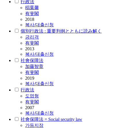
行政法
稲葉馨
有斐閣
2018
복사/대출신청
個別行政法 : 重要判例とともに読み解く
긍리격
有斐閣
2013
복사/대출신청
社會保障法
加藤智章
有斐閣
2019
복사/대출신청
行政法
도엽형
有斐閣
2007
복사/대출신청
社會保障法 = Social security law
가등지장