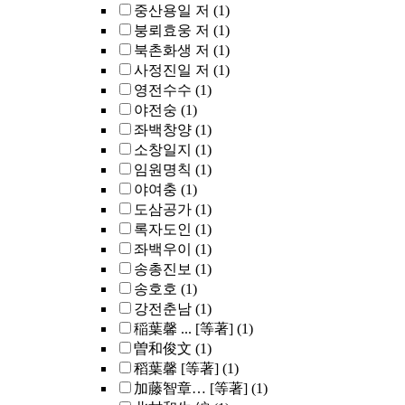
중산용일 저
(1)
붕뢰효웅 저
(1)
북촌화생 저
(1)
사정진일 저
(1)
영전수수
(1)
야전숭
(1)
좌백창양
(1)
소창일지
(1)
임원명칙
(1)
야여충
(1)
도삼공가
(1)
록자도인
(1)
좌백우이
(1)
송총진보
(1)
송호호
(1)
강전춘남
(1)
稲葉馨 ... [等著]
(1)
曽和俊文
(1)
稻葉馨 [等著]
(1)
加藤智章… [等著]
(1)