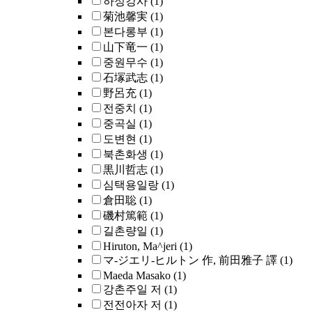
하정강사
(1)
菊池馨実
(1)
본다롱부
(1)
山下竜一
(1)
중원무수
(1)
石塜武志
(1)
野呂充
(1)
전중치
(1)
중곡실
(1)
도변현
(1)
북촌화생
(1)
黒川哲志
(1)
심택용일랑
(1)
倉田聡
(1)
磯村篤範
(1)
길촌량일
(1)
Hiruton, Ma^jeri
(1)
マ-ジエリ-ヒルトン 作, 前田雅子 譯
(1)
Maeda Masako
(1)
강촌주일 저
(1)
전전아자 저
(1)