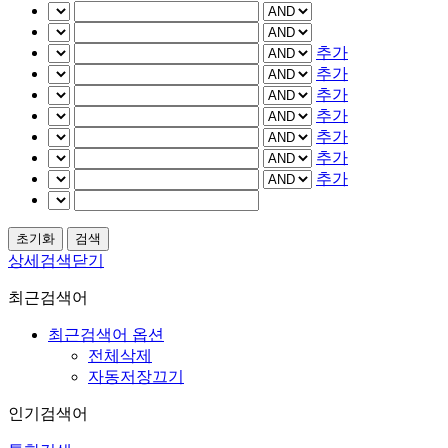
추가
추가
추가
추가
추가
추가
추가
상세검색닫기
최근검색어
최근검색어 옵션
전체삭제
자동저장끄기
인기검색어