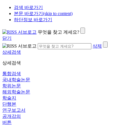
검색 바로가기
본문 바로가기(skip to content)
하단정보 바로가기
무엇을 찾고 계세요?
닫기
삭제
상세검색
상세검색
통합검색
국내학술논문
학위논문
해외학술논문
학술지
단행본
연구보고서
공개강의
버튼