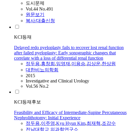
도시문제
Vol.44 No.491
원문보기
복사/대출신청
KCI등재
Delayed redo pyeloplasty fails to recover lost renal function
after failed pyeloplasty: Early sonographic changes that
correlate with a loss of differential renal function
정두용
,
홍창희
,
임영재
,
이용승
,
김상운
,
한상원
대한비뇨의학회
2015
Investigative and Clinical Urology
Vol.56 No.2
KCI등재후보
Feasibility and Efficacy of Intermediate-Supine Percutaneous
Nephrolithotomy: Initial Experience
정두용
,
이주영
,
Kyu Hyun Kim
,
최재혁
,
조강수
전남대학교 의과학연구소