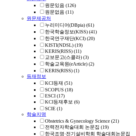
원문있음
(126)
원문없음
(11)
원문제공처
누리미디어(DBpia)
(61)
한국학술정보(KISS)
(41)
한국연구재단(KCI)
(20)
KISTI(NDSL)
(19)
KERIS(RISS)
(11)
교보문고(스콜라)
(3)
학술교육원(eArticle)
(2)
KERIS(RISS)
(1)
등재정보
KCI등재
(51)
SCOPUS
(18)
ESCI
(17)
KCI등재후보
(6)
SCIE
(1)
학술지명
Obstetrics & Gynecology Science
(21)
전력전자학술대회 논문집
(19)
한국조명·전기설비학회 학술대회논문집