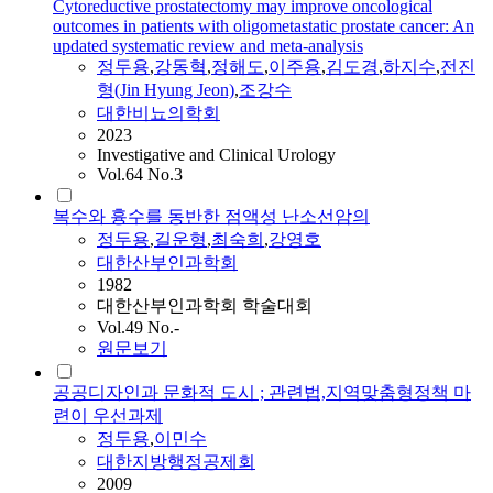
Cytoreductive prostatectomy may improve oncological
outcomes in patients with oligometastatic prostate cancer: An
updated systematic review and meta-analysis
정두용
,
강동혁
,
정해도
,
이주용
,
김도경
,
하지수
,
전진
형(Jin Hyung Jeon)
,
조강수
대한비뇨의학회
2023
Investigative and Clinical Urology
Vol.64 No.3
복수와 흉수를 동반한 점액성 난소선암의
정두용
,
길운형
,
최숙희
,
강영호
대한산부인과학회
1982
대한산부인과학회 학술대회
Vol.49 No.-
원문보기
공공디자인과 문화적 도시 ; 관련법,지역맞춤형정책 마
련이 우선과제
정두용
,
이민수
대한지방행정공제회
2009