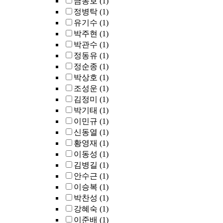
금동호
(1)
정병탁
(1)
유기수
(1)
박주현
(1)
박관수
(1)
정동유
(1)
정순종
(1)
박상호
(1)
조성운
(1)
김정미
(1)
박기태
(1)
이민규
(1)
신동열
(1)
황영재
(1)
이동성
(1)
김병길
(1)
안수근
(1)
이승복
(1)
박찬성
(1)
강혜숙
(1)
이준배
(1)