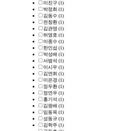
이진구
(1)
박정희
(1)
김동수
(1)
전창환
(1)
김관영
(1)
허영호
(1)
이종수
(1)
한인섭
(1)
박성배
(1)
서범석
(1)
이시우
(1)
김연희
(1)
이은경
(1)
정두환
(1)
정연우
(1)
홍기석
(1)
김원배
(1)
임동욱
(1)
성동규
(1)
김학주
(1)