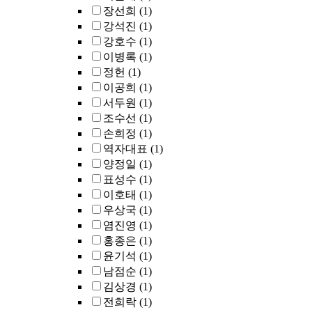
장선희
(1)
강석진
(1)
강호수
(1)
이병록
(1)
정헌
(1)
이공희
(1)
서두원
(1)
조수선
(1)
손희정
(1)
역자대표
(1)
양정일
(1)
표성수
(1)
이호태
(1)
우상국
(1)
염진영
(1)
홍종은
(1)
윤기석
(1)
남점순
(1)
김상경
(1)
전희락
(1)