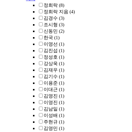
정희락
(8)
정희락 지음
(4)
김경수
(3)
조시형
(3)
신동민
(2)
한국
(1)
이영선
(1)
김진섭
(1)
정성호
(1)
강상욱
(1)
김재우
(1)
김기수
(1)
이용준
(1)
이대근
(1)
김영진
(1)
이영진
(1)
김남일
(1)
이성배
(1)
주현규
(1)
김영민
(1)