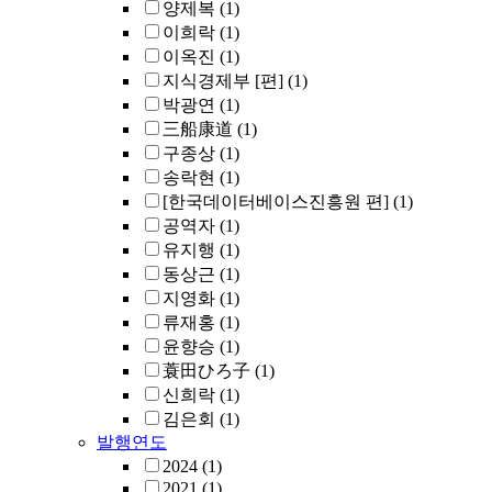
양제복
(1)
이희락
(1)
이옥진
(1)
지식경제부 [편]
(1)
박광연
(1)
三船康道
(1)
구종상
(1)
송락현
(1)
[한국데이터베이스진흥원 편]
(1)
공역자
(1)
유지행
(1)
동상근
(1)
지영화
(1)
류재홍
(1)
윤향승
(1)
蓑田ひろ子
(1)
신희락
(1)
김은회
(1)
발행연도
2024
(1)
2021
(1)