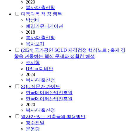
2020
복사/대출신청
다독다독 책 꿈 행복
박성배
예영커뮤니케이션
2018
복사/대출신청
목차보기
(2024) 국가공인 SQLD 자격검정 핵심노트 : 출제 경
향을 관통하는 핵심 문제와 정확한 해설
조시형
DBian 디비안
2024
복사/대출신청
SQL 전문가 가이드
한국데이터산업진흥원
한국데이터산업진흥원
2020
복사/대출신청
역사가 있는 건축물의 활용방안
청수진일
문운당