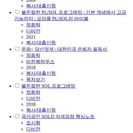
2009
복사/대출신청
불친절한 PL/SQL 프로그래밍 : 기본 개념에서 고급
기능까지 : 오라클 PL/SQL의 바이블
정희락
디비안
2021
복사/대출신청
우와~ 당신멋져 : 대한민국 은퇴자 필독서
정희락
비전북하우스
2018
복사/대출신청
목차보기
불친절한 SQL 프로그래밍
정희락
디비안
2018
복사/대출신청
국가공인 SQLD 자격검정 핵심노트
조시형
디비안