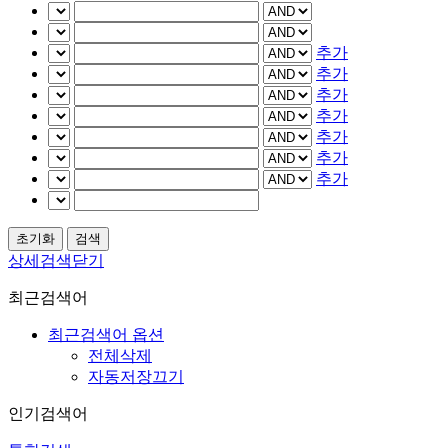
추가
추가
추가
추가
추가
추가
추가
상세검색닫기
최근검색어
최근검색어 옵션
전체삭제
자동저장끄기
인기검색어