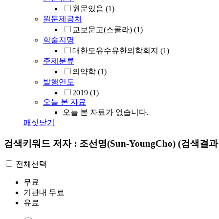
원문있음
(1)
원문제공처
교보문고(스콜라)
(1)
학술지명
대한모유수유한의학회지
(1)
주제분류
의약학
(1)
발행연도
2019
(1)
오늘 본 자료
오늘 본 자료가 없습니다.
패싯닫기
검색키워드
저자 : 조선영(Sun-YoungCho)
(검색결과 
전체선택
무료
기관내 무료
유료