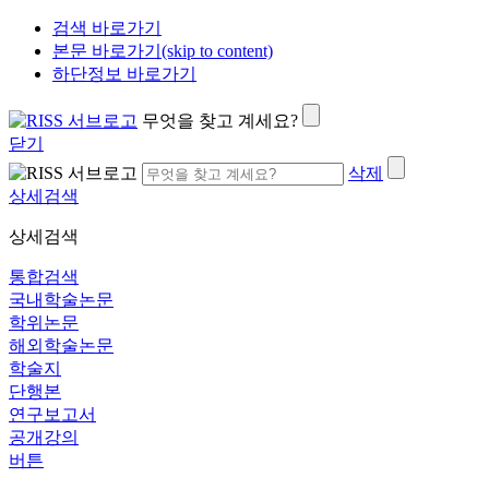
검색 바로가기
본문 바로가기(skip to content)
하단정보 바로가기
무엇을 찾고 계세요?
닫기
삭제
상세검색
상세검색
통합검색
국내학술논문
학위논문
해외학술논문
학술지
단행본
연구보고서
공개강의
버튼