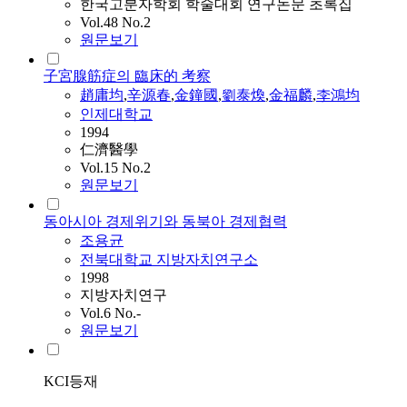
한국고분자학회 학술대회 연구논문 초록집
Vol.48 No.2
원문보기
子宮腺筋症의 臨床的 考察
趙庸均
,
辛源春
,
金鐘國
,
劉泰煥
,
金福麟
,
李鴻均
인제대학교
1994
仁濟醫學
Vol.15 No.2
원문보기
동아시아 경제위기와 동북아 경제협력
조용균
전북대학교 지방자치연구소
1998
지방자치연구
Vol.6 No.-
원문보기
KCI등재