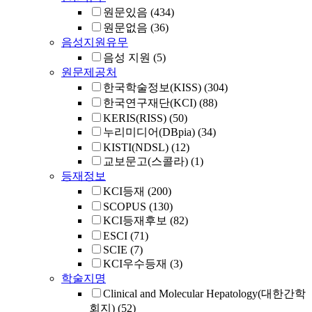
원문있음
(434)
원문없음
(36)
음성지원유무
음성 지원
(5)
원문제공처
한국학술정보(KISS)
(304)
한국연구재단(KCI)
(88)
KERIS(RISS)
(50)
누리미디어(DBpia)
(34)
KISTI(NDSL)
(12)
교보문고(스콜라)
(1)
등재정보
KCI등재
(200)
SCOPUS
(130)
KCI등재후보
(82)
ESCI
(71)
SCIE
(7)
KCI우수등재
(3)
학술지명
Clinical and Molecular Hepatology(대한간학
회지)
(52)