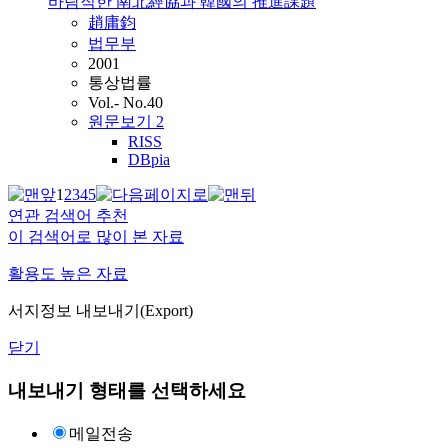
바람직한 南北經協과 韓國의 推進課題
趙庸鈞
법무부
2001
통상법률
Vol.- No.40
원문보기
2
RISS
DBpia
1
2
3
4
5
연관 검색어 추천
이 검색어로 많이 본 자료
활용도 높은 자료
서지정보 내보내기(Export)
닫기
내보내기 형태를 선택하세요
메일전송