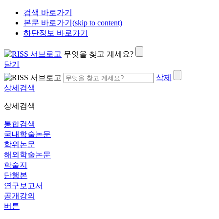
검색 바로가기
본문 바로가기(skip to content)
하단정보 바로가기
무엇을 찾고 계세요?
닫기
삭제
상세검색
상세검색
통합검색
국내학술논문
학위논문
해외학술논문
학술지
단행본
연구보고서
공개강의
버튼