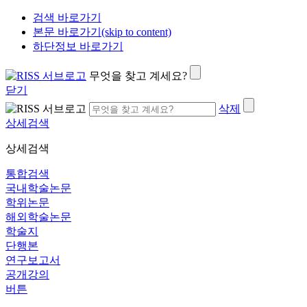
검색 바로가기
본문 바로가기(skip to content)
하단정보 바로가기
무엇을 찾고 계세요?
닫기
삭제
상세검색
상세검색
통합검색
국내학술논문
학위논문
해외학술논문
학술지
단행본
연구보고서
공개강의
버튼