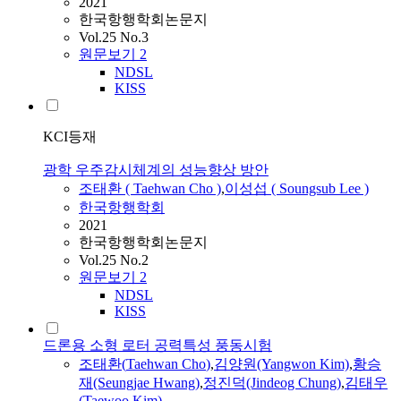
2021
한국항행학회논문지
Vol.25 No.3
원문보기
2
NDSL
KISS
KCI등재
광학 우주감시체계의 성능향상 방안
조태환
(
Taehwan
Cho
)
,
이성섭 ( Soungsub Lee )
한국항행학회
2021
한국항행학회논문지
Vol.25 No.2
원문보기
2
NDSL
KISS
드론용 소형 로터 공력특성 풍동시험
조태환
(
Taehwan
Cho
)
,
김양원(Yangwon Kim)
,
황승
재(Seungjae Hwang)
,
정진덕(Jindeog Chung)
,
김태우
(Taewoo Kim)