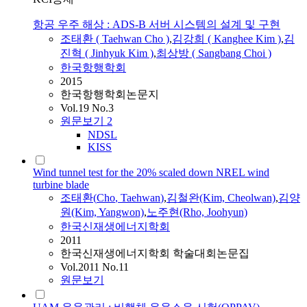
항공 우주 해상 : ADS-B 서버 시스템의 설계 및 구현
조태환
(
Taehwan
Cho
)
,
김강희 ( Kanghee Kim )
,
김
진혁 ( Jinhyuk Kim )
,
최상방 ( Sangbang Choi )
한국항행학회
2015
한국항행학회논문지
Vol.19 No.3
원문보기
2
NDSL
KISS
Wind tunnel test for the 20% scaled down NREL wind
turbine blade
조태환
(
Cho
,
Taehwan
)
,
김철완(Kim, Cheolwan)
,
김양
원(Kim, Yangwon)
,
노주현(Rho, Joohyun)
한국신재생에너지학회
2011
한국신재생에너지학회 학술대회논문집
Vol.2011 No.11
원문보기