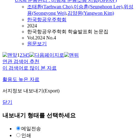
UAM 운용관리 : 비행체 운용소음 시험(OPPAV)
조태환
(
Taehwan
Cho
)
,
이승훈(Seunghoon Lee)
,
위성
용(Seongyong Wei)
,
김양원(Yangwon Kim)
한국항공우주학회
2024
한국항공우주학회 학술발표회 논문집
Vol.2024 No.4
원문보기
1
2
3
4
5
연관 검색어 추천
이 검색어로 많이 본 자료
활용도 높은 자료
서지정보 내보내기(Export)
닫기
내보내기 형태를 선택하세요
메일전송
인쇄