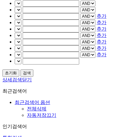
추가
추가
추가
추가
추가
추가
추가
상세검색닫기
최근검색어
최근검색어 옵션
전체삭제
자동저장끄기
인기검색어