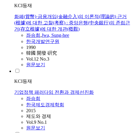
KCI등재
화폐(貨幣)·금융개입(金融介入)의 이론적(理論的) 근거
(根據)에 대한 고찰(考察) : 중앙은행(中央銀行)의 존립근
거(存立根據)에 대한 개관(槪觀)
좌승희
,
Jwa, Sung-hee
한국개발연구원
1990
韓國 開發 硏究
Vol.12 No.3
원문보기
KCI등재
기업정책 패러다임 전환과 경제선진화
좌승희
한국제도경제학회
2015
제도와 경제
Vol.9 No.1
원문보기