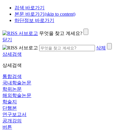
검색 바로가기
본문 바로가기(skip to content)
하단정보 바로가기
무엇을 찾고 계세요?
닫기
삭제
상세검색
상세검색
통합검색
국내학술논문
학위논문
해외학술논문
학술지
단행본
연구보고서
공개강의
버튼