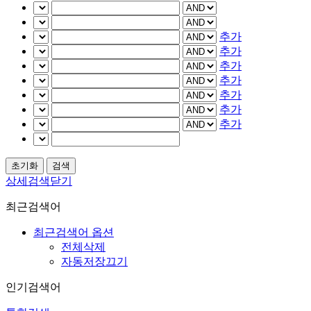
추가
추가
추가
추가
추가
추가
추가
상세검색닫기
최근검색어
최근검색어 옵션
전체삭제
자동저장끄기
인기검색어