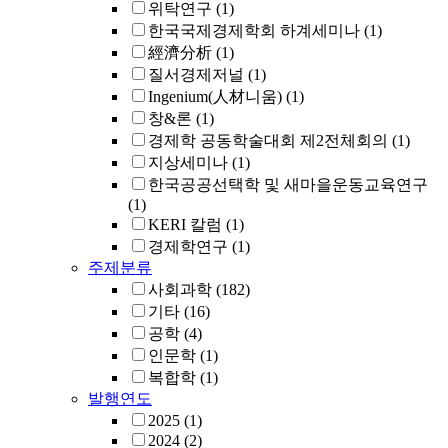
위탁연구
(1)
한국국제경제학회 하계세미나
(1)
經濟分析
(1)
질서경제저널
(1)
Ingenium(人材니움)
(1)
창&론
(1)
경제학 공동학술대회 제2전체회의
(1)
지상세미나
(1)
한국공공선택학 및 새마을운동교육연구
(1)
KERI 칼럼
(1)
경제학연구
(1)
주제분류
사회과학
(182)
기타
(16)
공학
(4)
인문학
(1)
복합학
(1)
발행연도
2025
(1)
2024
(2)