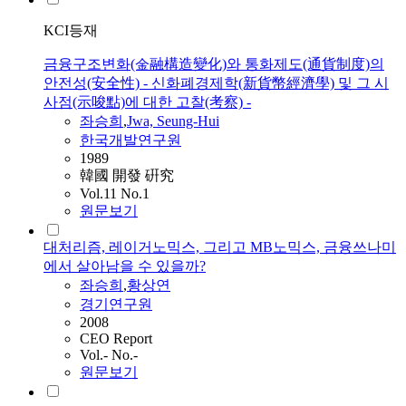
KCI등재
금융구조변화(金融構造變化)와 통화제도(通貨制度)의
안전성(安全性) - 신화폐경제학(新貨幣經濟學) 및 그 시
사점(示唆點)에 대한 고찰(考察) -
좌승희
,
Jwa, Seung-Hui
한국개발연구원
1989
韓國 開發 硏究
Vol.11 No.1
원문보기
대처리즘, 레이거노믹스, 그리고 MB노믹스, 금융쓰나미
에서 살아남을 수 있을까?
좌승희
,
황상연
경기연구원
2008
CEO Report
Vol.- No.-
원문보기