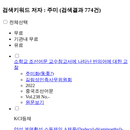
검색키워드
저자 : 주미
(검색결과 774건)
전체선택
무료
기관내 무료
유료
소학교 조선어문 교수참고서에 나타난 반의어에 대한 고
찰
주미
화(朱美?)
길림성민족사무위원회
2022
중국조선어문
Vol.238 No.-
원문보기
KCI등재
양성 계면활성 소독제인 A제품(Dodecyl-di(aminoethyl)-