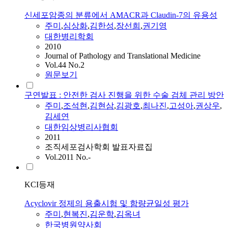
신세포암종의 분류에서 AMACR과 Claudin-7의 유용성
주미
,
심상화
,
김한성
,
장선희
,
권기영
대한병리학회
2010
Journal of Pathology and Translational Medicine
Vol.44 No.2
원문보기
구연발표 : 안전한 검사 진행을 위한 수술 검체 관리 방안
주미
,
조석현
,
김현삼
,
김광호
,
최나진
,
고성아
,
권상우
,
김세연
대한임상병리사협회
2011
조직세포검사학회 발표자료집
Vol.2011 No.-
KCI등재
Acyclovir 정제의 용출시험 및 함량균일성 평가
주미
,
현복진
,
김운학
,
김옥녀
한국병원약사회