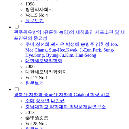
1998
병원약사회지
Vol.15 No.4
원문보기
관주위유방염 (유륜하 농양)의 세침흡인 세포소견 및 세
포진단의 중요성
주미
,
장선희
,
곽지은
,
박성혜
,
송병주
,
김한성
,
Joo,
Mee
,
Chang, Sun-Hee
,
Kwak, Ji-Eun
,
Park, Sung-
Hye
,
Song, Byung-Ju
,
Kim, Han-Seong
대한세포병리학회
2006
대한세포병리학회지
Vol.17 No.1
원문보기
경북산 지황과 중국산 지황의 Catalpol 함량 비교
주미
,
장해연
,
나민균
충남대학교 약학대학 의약품개발연구소
2013
藥學論文集
Vol.28 No.-