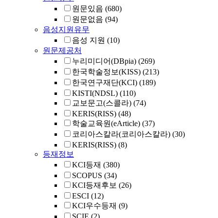
원문있음
(680)
원문없음
(94)
음성지원유무
음성 지원
(10)
원문제공처
누리미디어(DBpia)
(269)
한국학술정보(KISS)
(213)
한국연구재단(KCI)
(189)
KISTI(NDSL)
(110)
교보문고(스콜라)
(74)
KERIS(RISS)
(48)
학술교육원(eArticle)
(37)
코리아스칼라(코리아스칼라)
(30)
KERIS(RISS)
(8)
등재정보
KCI등재
(380)
SCOPUS
(34)
KCI등재후보
(26)
ESCI
(12)
KCI우수등재
(9)
SCIE
(2)