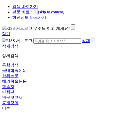
검색 바로가기
본문 바로가기(skip to content)
하단정보 바로가기
무엇을 찾고 계세요?
닫기
삭제
상세검색
상세검색
통합검색
국내학술논문
학위논문
해외학술논문
학술지
단행본
연구보고서
공개강의
버튼