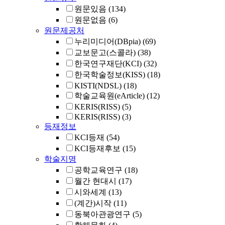
원문있음
(134)
원문없음
(6)
원문제공처
누리미디어(DBpia)
(69)
교보문고(스콜라)
(38)
한국연구재단(KCI)
(32)
한국학술정보(KISS)
(18)
KISTI(NDSL)
(18)
학술교육원(eArticle)
(12)
KERIS(RISS)
(5)
KERIS(RISS)
(3)
등재정보
KCI등재
(54)
KCI등재후보
(15)
학술지명
공학교육연구
(18)
월간 현대시
(17)
시와세계
(13)
(계간)시작
(11)
동북아관광연구
(5)