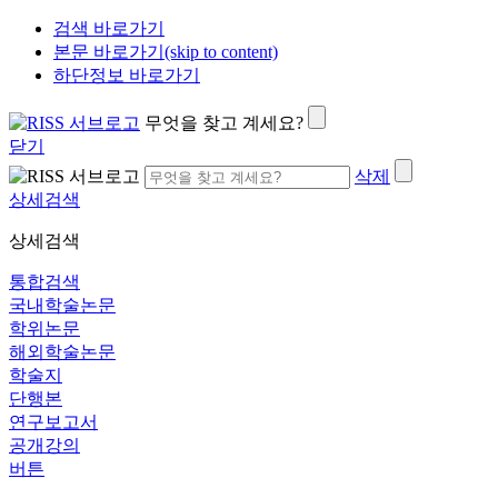
검색 바로가기
본문 바로가기(skip to content)
하단정보 바로가기
무엇을 찾고 계세요?
닫기
삭제
상세검색
상세검색
통합검색
국내학술논문
학위논문
해외학술논문
학술지
단행본
연구보고서
공개강의
버튼