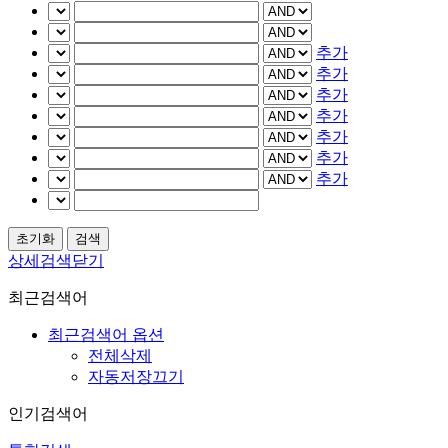
추가
추가
추가
추가
추가
추가
추가
상세검색닫기
최근검색어
최근검색어 옵션
전체삭제
자동저장끄기
인기검색어