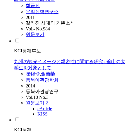
최금진
우리신학연구소
2011
갈라진 시대의 기쁜소식
Vol.- No.984
원문보기
KCI등재후보
九州の観光イメージと親密性に関する研究 : 釜山の大
学生を対象として
崔錦珍
,
金蘭榮
동북아관광학회
2014
동북아관광연구
Vol.10 No.3
원문보기
2
eArticle
KISS
KCI등재