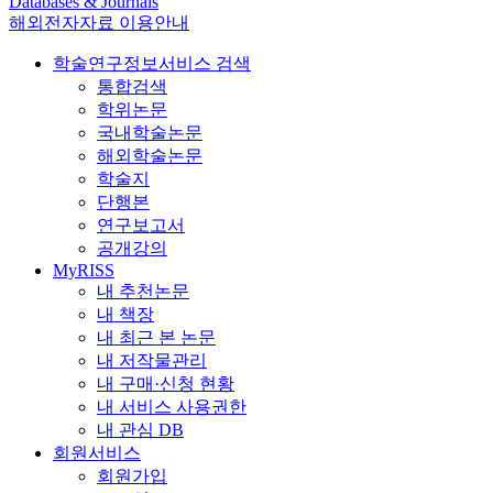
Databases & Journals
해외전자자료 이용안내
학술연구정보서비스 검색
통합검색
학위논문
국내학술논문
해외학술논문
학술지
단행본
연구보고서
공개강의
MyRISS
내 추천논문
내 책장
내 최근 본 논문
내 저작물관리
내 구매·신청 현황
내 서비스 사용권한
내 관심 DB
회원서비스
회원가입