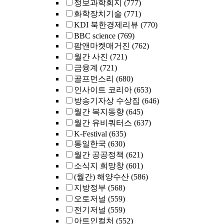
정보과학회지
(777)
화학장치기술
(771)
KDI 북한경제리뷰
(770)
BBC science
(769)
팜앤마켓매거진
(762)
월간 사진
(721)
금융계
(721)
골프먼스리
(680)
인사이트 코리아
(653)
방송기자상 수상집
(646)
월간 복지동향
(645)
월간 유비쿼터스
(637)
K-Festival
(635)
통일한국
(630)
월간 공공정책
(621)
소식지 희망창
(601)
(월간) 해양수산
(586)
지방정부
(568)
오토저널
(559)
전기저널
(559)
아트인컬처
(552)