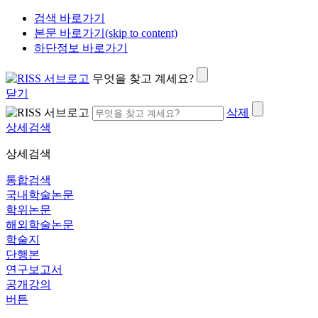
검색 바로가기
본문 바로가기(skip to content)
하단정보 바로가기
무엇을 찾고 계세요?
닫기
삭제
상세검색
상세검색
통합검색
국내학술논문
학위논문
해외학술논문
학술지
단행본
연구보고서
공개강의
버튼