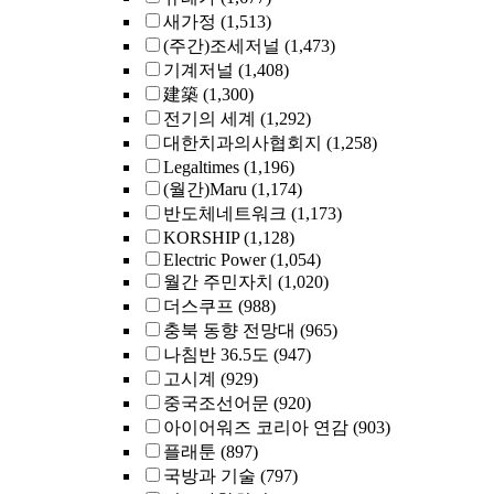
새가정
(1,513)
(주간)조세저널
(1,473)
기계저널
(1,408)
建築
(1,300)
전기의 세계
(1,292)
대한치과의사협회지
(1,258)
Legaltimes
(1,196)
(월간)Maru
(1,174)
반도체네트워크
(1,173)
KORSHIP
(1,128)
Electric Power
(1,054)
월간 주민자치
(1,020)
더스쿠프
(988)
충북 동향 전망대
(965)
나침반 36.5도
(947)
고시계
(929)
중국조선어문
(920)
아이어워즈 코리아 연감
(903)
플래툰
(897)
국방과 기술
(797)