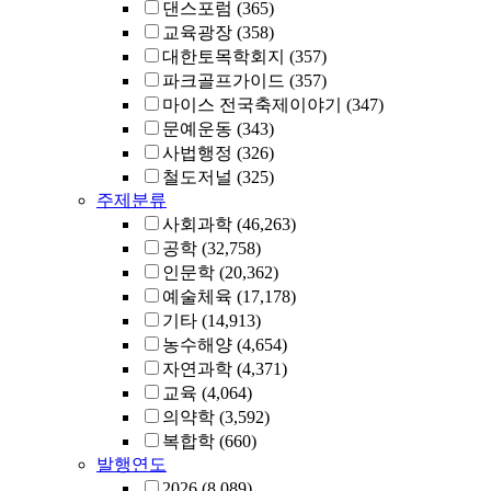
댄스포럼
(365)
교육광장
(358)
대한토목학회지
(357)
파크골프가이드
(357)
마이스 전국축제이야기
(347)
문예운동
(343)
사법행정
(326)
철도저널
(325)
주제분류
사회과학
(46,263)
공학
(32,758)
인문학
(20,362)
예술체육
(17,178)
기타
(14,913)
농수해양
(4,654)
자연과학
(4,371)
교육
(4,064)
의약학
(3,592)
복합학
(660)
발행연도
2026
(8,089)