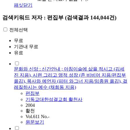
패싯닫기
검색키워드
저자 : 편집부
(검색결과 144,044건)
전체선택
무료
기관내 무료
유료
문화와 신앙 : 신간안내 ; 아침이슬에 삶을 적시고 (김세
진 지음), 시련 그리고 영적 성장 (존 비비어 지음/편집부
옮김), 목사와 예언자 (피터 와그너 지음/임종원 옮김), 걸
레질하시는 예수 (채희동 지음)
편집부
기독교대한성결교회 활천사
2004
활천
Vol.611 No.-
원문보기