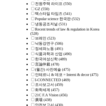
전원주택 라이프
(550)
GZ
(550)
텍스타일 타임즈
(541)
Popular science 한국판
(532)
냉동공조저널
(531)
Recent trends of law & regulation in Korea
(528)
브레인
(523)
낙동강연구
(506)
정세와노동
(491)
식품과학과 산업
(490)
한국여성신학
(489)
言論仲裁
(478)
(월간) 사진예술
(475)
인테르니 & 데코 = Interni & decor
(475)
I-CONNECTED
(469)
조사보고서
(459)
화학세계
(457)
21C F.A Vision
(456)
廣場
(438)
안전보고서
(430)