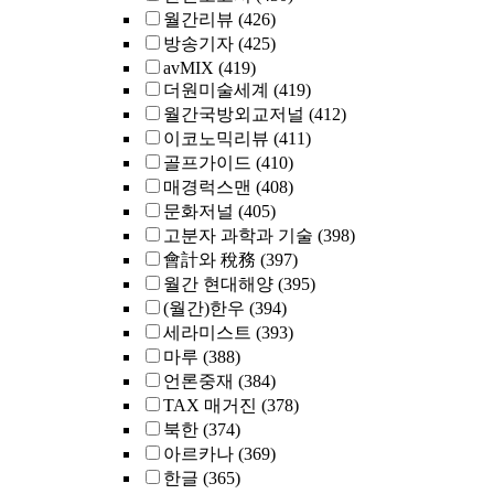
월간리뷰
(426)
방송기자
(425)
avMIX
(419)
더원미술세계
(419)
월간국방외교저널
(412)
이코노믹리뷰
(411)
골프가이드
(410)
매경럭스맨
(408)
문화저널
(405)
고분자 과학과 기술
(398)
會計와 稅務
(397)
월간 현대해양
(395)
(월간)한우
(394)
세라미스트
(393)
마루
(388)
언론중재
(384)
TAX 매거진
(378)
북한
(374)
아르카나
(369)
한글
(365)