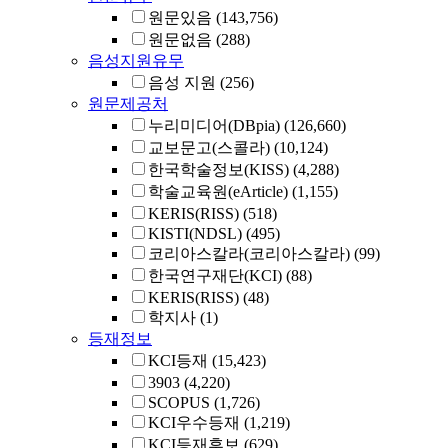
원문있음
(143,756)
원문없음
(288)
음성지원유무
음성 지원
(256)
원문제공처
누리미디어(DBpia)
(126,660)
교보문고(스콜라)
(10,124)
한국학술정보(KISS)
(4,288)
학술교육원(eArticle)
(1,155)
KERIS(RISS)
(518)
KISTI(NDSL)
(495)
코리아스칼라(코리아스칼라)
(99)
한국연구재단(KCI)
(88)
KERIS(RISS)
(48)
학지사
(1)
등재정보
KCI등재
(15,423)
3903
(4,220)
SCOPUS
(1,726)
KCI우수등재
(1,219)
KCI등재후보
(629)