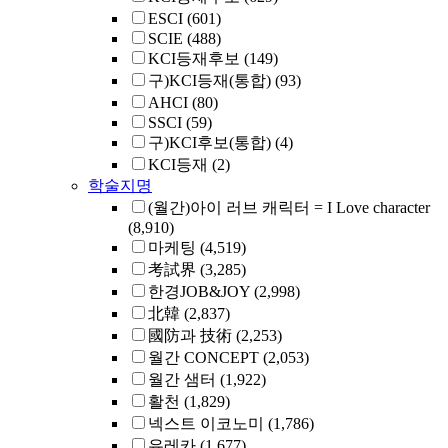
ESCI
(601)
SCIE
(488)
KCI등재후보
(149)
구)KCI등재(통합)
(93)
AHCI
(80)
SSCI
(59)
구)KCI후보(통합)
(4)
KCI등재
(2)
학술지명
(월간)아이 러브 캐릭터 = I Love character
(8,910)
마케팅
(4,519)
考試界
(3,285)
한경JOB&JOY
(2,998)
北韓
(2,837)
國防과 技術
(2,253)
월간 CONCEPT
(2,053)
월간 샘터
(1,922)
활천
(1,829)
넥스트 이코노미
(1,786)
유레카
(1,677)