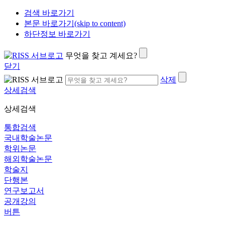
검색 바로가기
본문 바로가기(skip to content)
하단정보 바로가기
무엇을 찾고 계세요?
닫기
삭제
상세검색
상세검색
통합검색
국내학술논문
학위논문
해외학술논문
학술지
단행본
연구보고서
공개강의
버튼