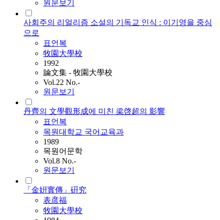
원문보기
사회주의 리얼리즘 소설의 기독교 인식 : 이기영을 중심
으로
표언복
牧園大學校
1992
論文集 - 牧園大學校
Vol.22 No.-
원문보기
丹齊의 文學觀形成에 미친 梁啓超의 影響
표언복
목원대학교 국어교육과
1989
목원어문학
Vol.8 No.-
원문보기
「金姸實傳」硏究
表彦福
牧園大學校