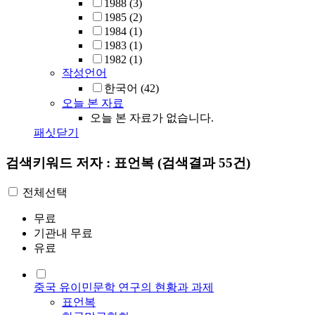
1988
(3)
1985
(2)
1984
(1)
1983
(1)
1982
(1)
작성언어
한국어
(42)
오늘 본 자료
오늘 본 자료가 없습니다.
패싯닫기
검색키워드
저자 : 표언복
(검색결과 55건)
전체선택
무료
기관내 무료
유료
중국 유이민문학 연구의 현황과 과제
표언복