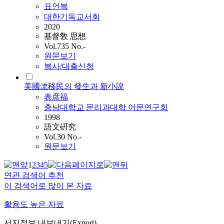
표언복
대한기독교서회
2020
基督敎 思想
Vol.735 No.-
원문보기
복사/대출신청
美國流移民의 發生과 新小說
表彦福
충남대학교 문리과대학 어문연구회
1998
語文硏究
Vol.30 No.-
원문보기
1
2
3
4
5
연관 검색어 추천
이 검색어로 많이 본 자료
활용도 높은 자료
서지정보 내보내기(Export)