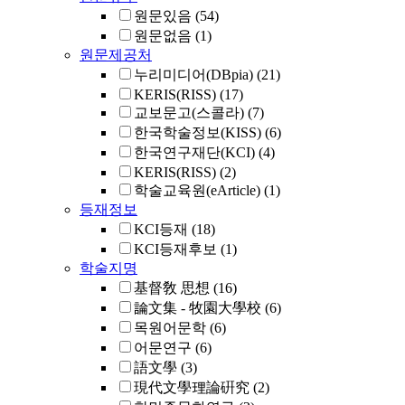
원문있음
(54)
원문없음
(1)
원문제공처
누리미디어(DBpia)
(21)
KERIS(RISS)
(17)
교보문고(스콜라)
(7)
한국학술정보(KISS)
(6)
한국연구재단(KCI)
(4)
KERIS(RISS)
(2)
학술교육원(eArticle)
(1)
등재정보
KCI등재
(18)
KCI등재후보
(1)
학술지명
基督敎 思想
(16)
論文集 - 牧園大學校
(6)
목원어문학
(6)
어문연구
(6)
語文學
(3)
現代文學理論硏究
(2)