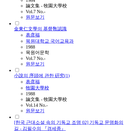
1984
論文集 - 牧園大學校
Vol.7 No.-
원문보기
金東仁文學의 基督敎認識
表彦福
목원대학교 국어교육과
1988
목원어문학
Vol.7 No.-
원문보기
小說의 序頭에 관한 硏究(1)
表彦福
牧園大學校
1988
論文集 - 牧園大學校
Vol.14 No.-
원문보기
[한국 근대소설 속의 기독교 조명 02] 기독교 문명화의
길 - 김필수의 『경세종』