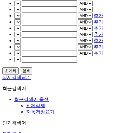
추가
추가
추가
추가
추가
추가
추가
상세검색닫기
최근검색어
최근검색어 옵션
전체삭제
자동저장끄기
인기검색어