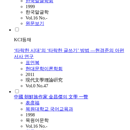
한국말글학회
1999
한국말글학
Vol.16 No.-
원문보기
KCI등재
‘타락한 시대’의 ‘타락한 글쓰기’ 방법 ―현경준의 아편
서사 연구
표언복
현대문학이론학회
2011
現代文學理論硏究
Vol.0 No.47
中國 朝鮮族作家 金昌傑의 文學 一瞥
表彦福
목원대학교 국어교육과
1998
목원어문학
Vol.16 No.-