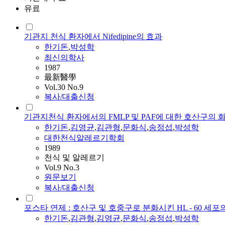
유료
기관지 천식 환자에서 Nifedipine의 효과
한기돈
,
박성학
최신의학사
1987
最新醫學
Vol.30 No.9
복사/대출신청
기관지천식 환자에서의 FMLP 및 PAF에 대한 호산구의 
한기돈
,
김영균
,
김관형
,
문화식
,
송정섭
,
박성학
대한천식알레르기학회
1989
천식 및 알레르기
Vol.9 No.3
원문보기
복사/대출신청
포스타 연제 : 호산구 및 호중구로 분화시킨 HL - 60 
한기돈
,
김관형
,
김영균
,
문화식
,
송정섭
,
박성학