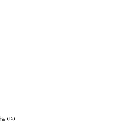
록집
(15)