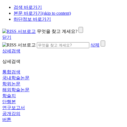
검색 바로가기
본문 바로가기(skip to content)
하단정보 바로가기
무엇을 찾고 계세요?
닫기
삭제
상세검색
상세검색
통합검색
국내학술논문
학위논문
해외학술논문
학술지
단행본
연구보고서
공개강의
버튼