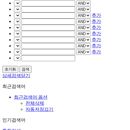
추가
추가
추가
추가
추가
추가
추가
상세검색닫기
최근검색어
최근검색어 옵션
전체삭제
자동저장끄기
인기검색어