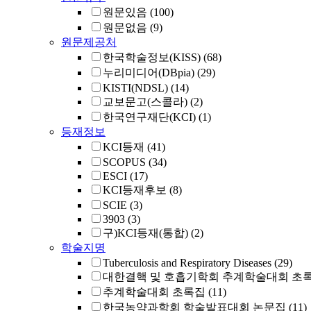
원문있음
(100)
원문없음
(9)
원문제공처
한국학술정보(KISS)
(68)
누리미디어(DBpia)
(29)
KISTI(NDSL)
(14)
교보문고(스콜라)
(2)
한국연구재단(KCI)
(1)
등재정보
KCI등재
(41)
SCOPUS
(34)
ESCI
(17)
KCI등재후보
(8)
SCIE
(3)
3903
(3)
구)KCI등재(통합)
(2)
학술지명
Tuberculosis and Respiratory Diseases
(29)
대한결핵 및 호흡기학회 추계학술대회 초
추계학술대회 초록집
(11)
한국농약과학회 학술발표대회 논문집
(11)