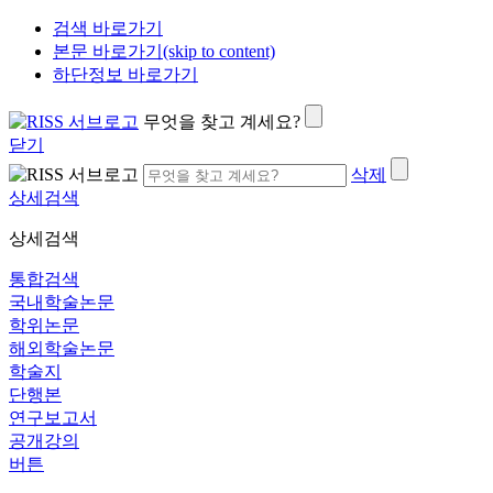
검색 바로가기
본문 바로가기(skip to content)
하단정보 바로가기
무엇을 찾고 계세요?
닫기
삭제
상세검색
상세검색
통합검색
국내학술논문
학위논문
해외학술논문
학술지
단행본
연구보고서
공개강의
버튼