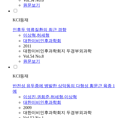
Vol.54 No.6
원문보기
KCI등재
인후두 역류질환의 최근 경향
이상혁
,
허세형
대한이비인후과학회
2011
대한이비인후과학회지 두경부외과학
Vol.54 No.8
원문보기
KCI등재
반전성 유두종에 병발한 상악동의 다형성 횡문근 육종 1
예
이성진
,
권희준
,
허세형
,
이상혁
대한이비인후과학회
2009
대한이비인후과학회지 두경부외과학
Vol.52 No.1