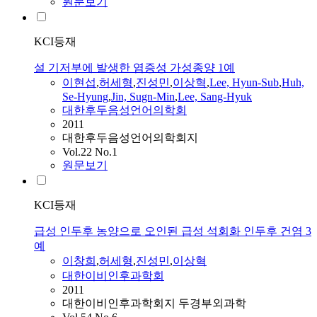
원문보기
KCI등재
설 기저부에 발생한 염증성 가성종양 1예
이현섭
,
허세형
,
진성민
,
이상혁
,
Lee, Hyun-Sub
,
Huh,
Se-Hyung
,
Jin, Sugn-Min
,
Lee, Sang-Hyuk
대한후두음성언어의학회
2011
대한후두음성언어의학회지
Vol.22 No.1
원문보기
KCI등재
급성 인두후 농양으로 오인된 급성 석회화 인두후 건염 3
예
이창희
,
허세형
,
진성민
,
이상혁
대한이비인후과학회
2011
대한이비인후과학회지 두경부외과학