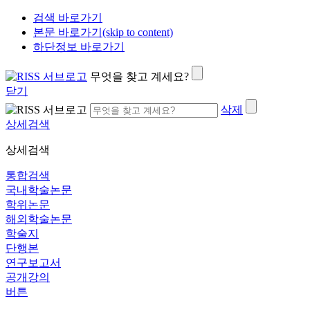
검색 바로가기
본문 바로가기(skip to content)
하단정보 바로가기
무엇을 찾고 계세요?
닫기
삭제
상세검색
상세검색
통합검색
국내학술논문
학위논문
해외학술논문
학술지
단행본
연구보고서
공개강의
버튼