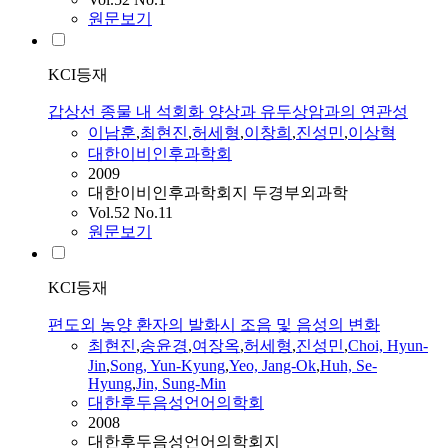
원문보기
KCI등재
갑상선 종물 내 석회화 양상과 유두상암과의 연관성
이남훈
,
최현진
,
허세형
,
이창희
,
진성민
,
이상혁
대한이비인후과학회
2009
대한이비인후과학회지 두경부외과학
Vol.52 No.11
원문보기
KCI등재
편도외 농양 환자의 발화시 조음 및 음성의 변화
최현진
,
송윤경
,
여장옥
,
허세형
,
진성민
,
Choi, Hyun-
Jin
,
Song, Yun-Kyung
,
Yeo, Jang-Ok
,
Huh, Se-
Hyung
,
Jin, Sung-Min
대한후두음성언어의학회
2008
대한후두음성언어의학회지