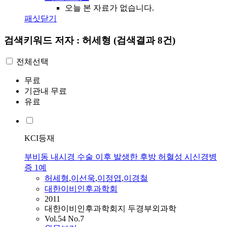
오늘 본 자료가 없습니다.
패싯닫기
검색키워드
저자 : 허세형
(검색결과 8건)
전체선택
무료
기관내 무료
유료
KCI등재
부비동 내시경 수술 이후 발생한 후방 허혈성 시신경병
증 1예
허세형
,
이선욱
,
이정엽
,
이경철
대한이비인후과학회
2011
대한이비인후과학회지 두경부외과학
Vol.54 No.7