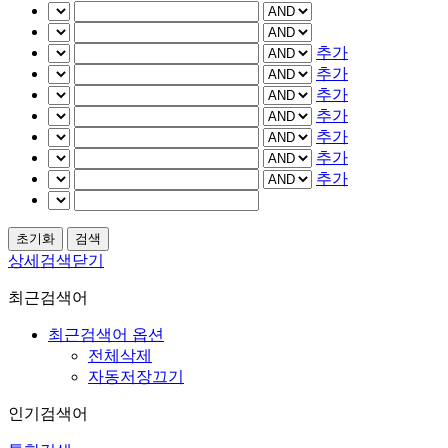
추가
추가
추가
추가
추가
추가
추가
상세검색닫기
최근검색어
최근검색어 옵션
전체삭제
자동저장끄기
인기검색어