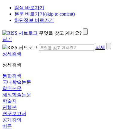
검색 바로가기
본문 바로가기(skip to content)
하단정보 바로가기
무엇을 찾고 계세요?
닫기
삭제
상세검색
상세검색
통합검색
국내학술논문
학위논문
해외학술논문
학술지
단행본
연구보고서
공개강의
버튼