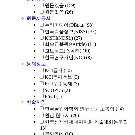
원문있음
(159)
원문없음
(26)
원문제공처
누리미디어(DBpia)
(98)
한국학술정보(KISS)
(37)
KISTI(NDSL)
(27)
학술교육원(eArticle)
(11)
교보문고(스콜라)
(10)
한국연구재단(KCI)
(8)
등재정보
KCI등재
(40)
KCI등재후보
(3)
KCI우수등재
(3)
SCOPUS
(2)
ESCI
(1)
학술지명
한국공업화학회 연구논문 초록집
(24)
월간 현대시
(20)
한국신재생에너지학회 학술대회논문집
(13)
문학동네
(10)