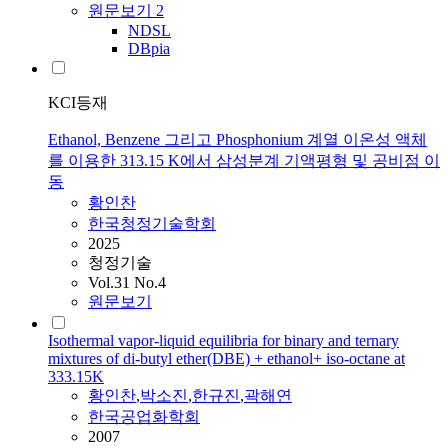
원문보기
2
NDSL
DBpia
KCI등재
Ethanol, Benzene 그리고 Phosphonium 계열 이온성 액체
를 이용한 313.15 K에서 삼성분계 기액평형 및 공비점 이
동
황인찬
한국청정기술학회
2025
청정기술
Vol.31 No.4
원문보기
Isothermal vapor-liquid equilibria for binary and ternary
mixtures of di-butyl ether(DBE) + ethanol+ iso-octane at
333.15K
황인찬
,
박소진
,
한규진
,
곽해연
한국공업화학회
2007