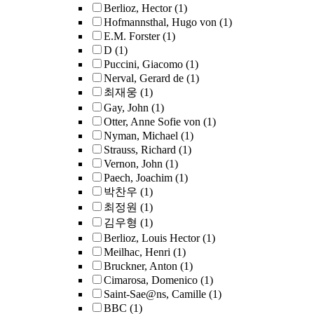
Berlioz, Hector
(1)
Hofmannsthal, Hugo von
(1)
E.M. Forster
(1)
D
(1)
Puccini, Giacomo
(1)
Nerval, Gerard de
(1)
최재웅
(1)
Gay, John
(1)
Otter, Anne Sofie von
(1)
Nyman, Michael
(1)
Strauss, Richard
(1)
Vernon, John
(1)
Paech, Joachim
(1)
박찬우
(1)
최정원
(1)
김우형
(1)
Berlioz, Louis Hector
(1)
Meilhac, Henri
(1)
Bruckner, Anton
(1)
Cimarosa, Domenico
(1)
Saint-Sae@ns, Camille
(1)
BBC
(1)