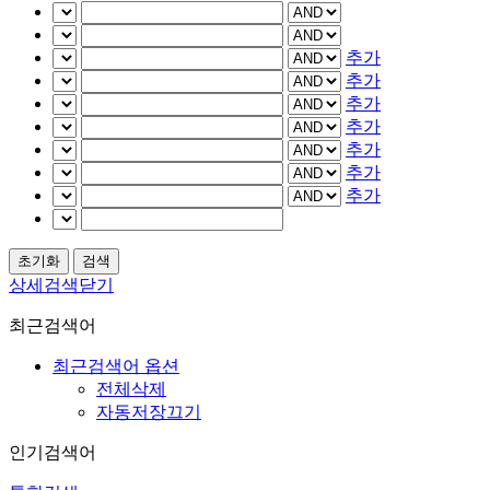
추가
추가
추가
추가
추가
추가
추가
상세검색닫기
최근검색어
최근검색어 옵션
전체삭제
자동저장끄기
인기검색어