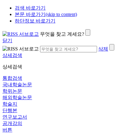
검색 바로가기
본문 바로가기(skip to content)
하단정보 바로가기
무엇을 찾고 계세요?
닫기
삭제
상세검색
상세검색
통합검색
국내학술논문
학위논문
해외학술논문
학술지
단행본
연구보고서
공개강의
버튼