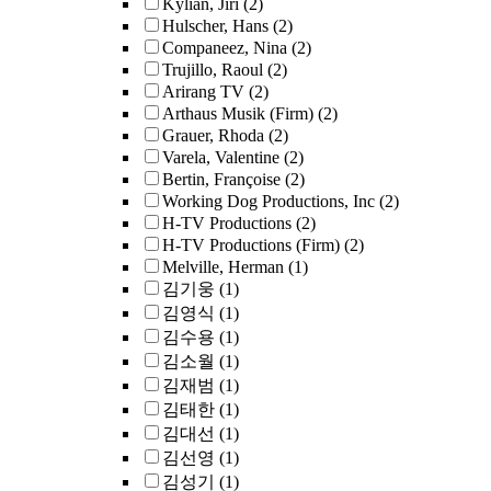
Kylian, Jiri
(2)
Hulscher, Hans
(2)
Companeez, Nina
(2)
Trujillo, Raoul
(2)
Arirang TV
(2)
Arthaus Musik (Firm)
(2)
Grauer, Rhoda
(2)
Varela, Valentine
(2)
Bertin, Françoise
(2)
Working Dog Productions, Inc
(2)
H-TV Productions
(2)
H-TV Productions (Firm)
(2)
Melville, Herman
(1)
김기웅
(1)
김영식
(1)
김수용
(1)
김소월
(1)
김재범
(1)
김태한
(1)
김대선
(1)
김선영
(1)
김성기
(1)