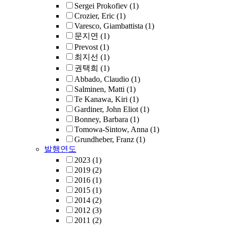
Sergei Prokofiev
(1)
Crozier, Eric
(1)
Varesco, Giambattista
(1)
문지연
(1)
Prevost
(1)
최지선
(1)
권택희
(1)
Abbado, Claudio
(1)
Salminen, Matti
(1)
Te Kanawa, Kiri
(1)
Gardiner, John Eliot
(1)
Bonney, Barbara
(1)
Tomowa-Sintow, Anna
(1)
Grundheber, Franz
(1)
발행연도
2023
(1)
2019
(2)
2016
(1)
2015
(1)
2014
(2)
2012
(3)
2011
(2)