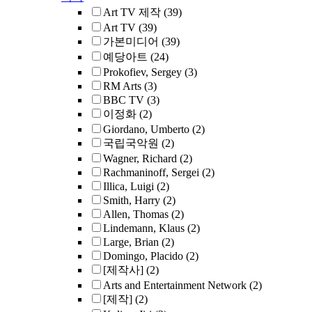
Art TV 제작
(39)
Art TV
(39)
가본미디어
(39)
예당아트
(24)
Prokofiev, Sergey
(3)
RM Arts
(3)
BBC TV
(3)
이정화
(2)
Giordano, Umberto
(2)
국립국악원
(2)
Wagner, Richard
(2)
Rachmaninoff, Sergei
(2)
Illica, Luigi
(2)
Smith, Harry
(2)
Allen, Thomas
(2)
Lindemann, Klaus
(2)
Large, Brian
(2)
Domingo, Placido
(2)
[제작사]
(2)
Arts and Entertainment Network
(2)
[제작]
(2)