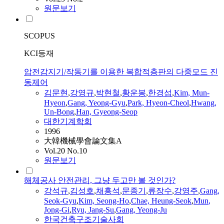
원문보기
SCOPUS
KCI등재
압전감지기/작동기를 이용한 복합적층판의 다중모드 진
동제어
김문현
,
강영규
,
박현철
,
황운봉
,
한경섭
,
Kim,
Mun
-
Hyeon
,
Gang
, Yeong-
Gyu
,
Park, Hyeon-Cheol
,
Hwang,
Un-Bong
,
Han, Gyeong-Seop
대한기계학회
1996
大韓機械學會論文集A
Vol.20 No.10
원문보기
해체공사 안전관리, 그냥 두고만 볼 것인가?
강석규
,
김성호
,
채흥석
,
문종기
,
류장수
,
강영주
,
Gang
,
Seok-
Gyu
,
Kim, Seong-Ho
,
Chae, Heung-Seok
,
Mun
,
Jong-Gi
,
Ryu, Jang-Su
,
Gang
, Yeong-Ju
한국건축구조기술사회