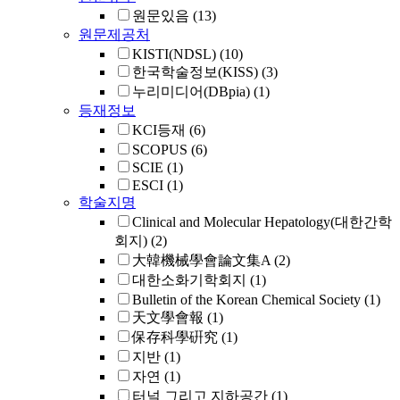
원문있음
(13)
원문제공처
KISTI(NDSL)
(10)
한국학술정보(KISS)
(3)
누리미디어(DBpia)
(1)
등재정보
KCI등재
(6)
SCOPUS
(6)
SCIE
(1)
ESCI
(1)
학술지명
Clinical and Molecular Hepatology(대한간학
회지)
(2)
大韓機械學會論文集A
(2)
대한소화기학회지
(1)
Bulletin of the Korean Chemical Society
(1)
天文學會報
(1)
保存科學硏究
(1)
지반
(1)
자연
(1)
터널 그리고 지하공간
(1)