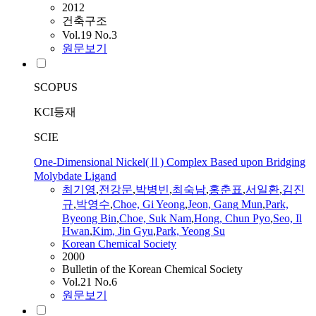
2012
건축구조
Vol.19 No.3
원문보기
SCOPUS
KCI등재
SCIE
One-Dimensional Nickel(Ⅱ) Complex Based upon Bridging
Molybdate Ligand
최기영
,
전강문
,
박병빈
,
최숙남
,
홍춘표
,
서일환
,
김진
규
,
박영수
,
Choe, Gi Yeong
,
Jeon,
Gang
Mun
,
Park,
Byeong Bin
,
Choe, Suk Nam
,
Hong, Chun Pyo
,
Seo, Il
Hwan
,
Kim, Jin
Gyu
,
Park, Yeong Su
Korean Chemical Society
2000
Bulletin of the Korean Chemical Society
Vol.21 No.6
원문보기