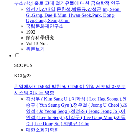
부소산성 출토 고대 철기유물에 대한 금속학적 연구
임선기
,
강대일
,
문환석
,
박동규
,
강성군
,
Im, Seon-
Gi
,
Gang
, Dae-Il
,
Mun
, Hwan-Seok
,
Park, Dong-
Gyu
,
Gang
, Seong-Gun
국립문화재연구소
1992
保存科學硏究
Vol.13 No.-
원문보기
SCOPUS
KCI등재
위암에서 CD40의 발현 및 CD40이 위암 세포의 아포토
시스의 미치는 영향
김상우 ( Kim Sang U )
,
이학성 ( Lee Hag Seong )
,
윤
승규 ( Yun Seung
Gyu
)
,
정우철 ( Jeong U Cheol )
,
조
영석 ( Jo Yeong Seog )
,
정정조 ( Jeong Jeong Jo )
,
이
인석 ( Lee In Seog )
,
이강문 ( Lee
Gang
Mun
)
,
이동
수 ( Lee Dong Su )
,
최명규 ( Cho
대한소화기학회