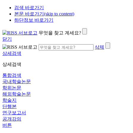
검색 바로가기
본문 바로가기(skip to content)
하단정보 바로가기
무엇을 찾고 계세요?
닫기
삭제
상세검색
상세검색
통합검색
국내학술논문
학위논문
해외학술논문
학술지
단행본
연구보고서
공개강의
버튼