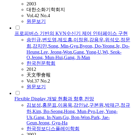
2003
대한소화기학회지
Vol.42 No.4
원문보기
프로피버스 기반의 KVN수신기 제어 인터페이스 구현
송민규
,
변도영
,
제도흥
,
이정원
,
강용우
,
위석오
,
정문
희
,
강지만
,
Song, Min-
Gyu
,
Byeon, Do-Yeong
,
Je, Do-
Heung
,
Lee, Jeong-Won
,
Gang
, Yong-U
,
Wi, Seok-
O
,
Jeong,
Mun
-Hui
,
Gang
, Ji-Man
한국천문학회
2012
天文學會報
Vol.37 No.2
원문보기
Flexible Display 개발 현황과 향후 전망
김보성
,
홍문표
,
이용욱
,
강인남
,
구본원
,
박재근
,
정규
하
,
Kim, Bo-Seong
,
Hong,
Mun
-Pyo
,
Lee, Yong-
Uk
,
Gang
, In-Nam
,
Gu, Bon-Won
,
Park, Jae-
Geun
,
Jeong,
Gyu
-Ha
한국정보디스플레이학회
2002