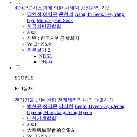
4D CAD시스템에 의한 차세대 공정관리 기법
강인석
,
이양규
,
문현석
,
Gang
, In-Seok
,
Lee, Yang-
Gyu
,
Mun
, Hyeon-Seok
한국지반공학회
2008
지반 : 한국지반공학회지
Vol.24 No.9
원문보기
2
NDSL
DBpia
SCOPUS
KCI등재
전기장을 받는 선형 전왜세라믹 내의 균열해석
범현규
,
정경문
,
강상현
,
Beom, Hyeon-
Gyu
,
Jeong,
Gyeong-
Mun
,
Gang
, Sang-Hyeon
대한기계학회
2001
大韓機械學會論文集A
Vol.25 No.2