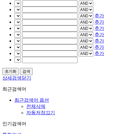
추가
추가
추가
추가
추가
추가
추가
상세검색닫기
최근검색어
최근검색어 옵션
전체삭제
자동저장끄기
인기검색어