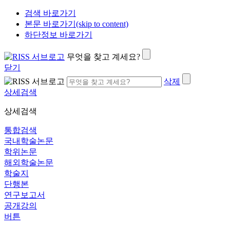
검색 바로가기
본문 바로가기(skip to content)
하단정보 바로가기
무엇을 찾고 계세요?
닫기
삭제
상세검색
상세검색
통합검색
국내학술논문
학위논문
해외학술논문
학술지
단행본
연구보고서
공개강의
버튼