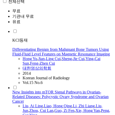
전체선택
무료
기관내 무료
유료
KCI등재
Differentiating Benign from Malignant Bone Tumors Using
Fluid-Fluid Level Features on Magnetic Resonance Imaging
Hong
Yu
,
Jian-
Ling
Cui
,
Sheng-Jie
Cui
,
Ying-Cai
Sun
,
Feng-Zhen
Cui
대한영상의학회
2014
Korean Journal of Radiology
Vol.15 No.6
New Insights into mTOR Signal Pathways in Ovarian-
Related Diseases: Polycystic Ovary Syndrome and Ovarian
Cancer
Liu, Ai
Ling
,
Liao,
Hong
Qing
,
Li
, Zhi Liang
,
Liu,
Jun
,
Zhou,
Cui
Lan
,
Guo, Zi Fen
,
Xie,
Hong
Yan
,
Peng,