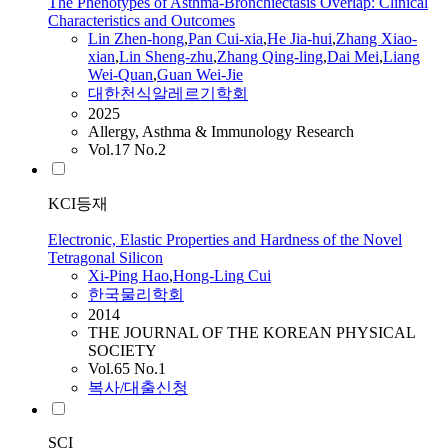
The Phenotypes of Asthma-Bronchiectasis Overlap: Clinical
Characteristics and Outcomes
Lin Zhen-
hong
,
Pan
Cui
-xia
,
He Jia-hui
,
Zhang Xiao-
xian
,
Lin Sheng-zhu
,
Zhang Qing-
ling
,
Dai Mei
,
Liang
Wei-Quan
,
Guan Wei-Jie
대한천식알레르기학회
2025
Allergy, Asthma & Immunology Research
Vol.17 No.2
KCI등재
Electronic, Elastic Properties and Hardness of the Novel
Tetragonal Silicon
Xi-Ping Hao
,
Hong-Ling
Cui
한국물리학회
2014
THE JOURNAL OF THE KOREAN PHYSICAL
SOCIETY
Vol.65 No.1
복사/대출신청
SCI