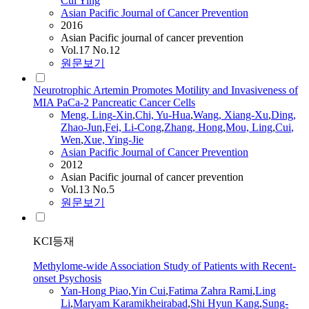
Cui
Ying
Asian Pacific Journal of Cancer Prevention
2016
Asian Pacific journal of cancer prevention
Vol.17 No.12
원문보기
Neurotrophic Artemin Promotes Motility and Invasiveness of
MIA PaCa-2 Pancreatic Cancer Cells
Meng,
Ling
-Xin
,
Chi, Yu-Hua
,
Wang, Xiang-Xu
,
Ding,
Zhao-Jun
,
Fei,
Li
-Cong
,
Zhang,
Hong
,
Mou,
Ling
,
Cui
,
Wen
,
Xue, Ying-Jie
Asian Pacific Journal of Cancer Prevention
2012
Asian Pacific journal of cancer prevention
Vol.13 No.5
원문보기
KCI등재
Methylome-wide Association Study of Patients with Recent-
onset Psychosis
Yan-
Hong
Piao
,
Yin
Cui
,
Fatima Zahra Rami
,
Ling
Li
,
Maryam Karamikheirabad
,
Shi Hyun Kang
,
Sung-