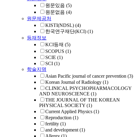
원문있음
(5)
원문없음
(4)
원문제공처
KISTI(NDSL)
(4)
한국연구재단(KCI)
(1)
등재정보
KCI등재
(5)
SCOPUS
(1)
SCIE
(1)
SCI
(1)
학술지명
Asian Pacific journal of cancer prevention
(3)
Korean Journal of Radiology
(1)
CLINICAL PSYCHOPHARMACOLOGY
AND NEUROSCIENCE
(1)
THE JOURNAL OF THE KOREAN
PHYSICAL SOCIETY
(1)
Current Applied Physics
(1)
Reproduction
(1)
fertility
(1)
and development
(1)
Allergy
(1)