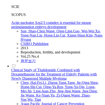
SCIE
SCOPUS
Actin nucleator Arp2/3 complex is essential for mouse
preimplantation embryo development
Sun, Shao-Chen
,
Wang, Qing-
Ling
,
Gao, Wei-Wei
,
Xu,
Yong-Nan
,
Liu,
Hong
-Lin
,
Cui
, Xiang-Shun
,
Kim, Nam-
Hyung
CSIRO Publishing
2013
Reproduction, fertility, and development
Vol.25 No.4
원문보기
Clinical Study of Thalidomide Combined with
Dexamethasone for the Treatment of Elderly Patients with
Newly Diagnosed Multiple Myeloma
Chen, Hai-Fei
,
Li
, Zheng-Yang
,
Tang, Jie-Qing
,
Shen,
Hong
-Shi
,
Cui
, Qing-Ya
,
Ren, Yong-Ya
,
Qin, Long-
Mei
,
Jin,
Ling
-Juan
,
Zhu, Jing-Jing
,
Wang, Jing
,
Ding,
Jie
,
Wang, Ke-Yuan
,
Yu, Zi-Qiang
,
Wang, Zhao-
Yue
,
Wu, Tian
Asian Pacific Journal of Cancer Prevention