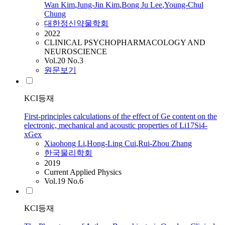
Wan Kim
,
Jung-Jin Kim
,
Bong Ju Lee
,
Young-Chul
Chung
대한정신약물학회
2022
CLINICAL PSYCHOPHARMACOLOGY AND
NEUROSCIENCE
Vol.20 No.3
원문보기
KCI등재
First-principles calculations of the effect of Ge content on the
electronic, mechanical and acoustic properties of Li17Si4-
xGex
Xiaohong
Li
,
Hong-Ling
Cui
,
Rui-Zhou Zhang
한국물리학회
2019
Current Applied Physics
Vol.19 No.6
KCI등재