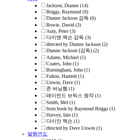
Jackson, Dianne
(14)
Briggs, Raymond
(9)
Dianne Jackson 감독
(6)
Bowie, David
(3)
Auty, Peter
(3)
다이앤 잭슨 감독
(3)
directed by Dianne Jackson
(2)
Dianne Jackson [감독]
(2)
Adams, Michael
(1)
Coates, John
(1)
Burningham, John
(1)
Fulton, Hamish
(1)
Unwin, Dave
(1)
존 버닝햄
(1)
래이먼드 브릭스 원작
(1)
Smith, Mel
(1)
from book by Raymond Briggs
(1)
Harvey, Iain
(1)
다이안 잭슨
(1)
directed by Dave Unwin
(1)
발행연도