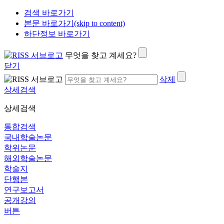
검색 바로가기
본문 바로가기(skip to content)
하단정보 바로가기
무엇을 찾고 계세요?
닫기
삭제
상세검색
상세검색
통합검색
국내학술논문
학위논문
해외학술논문
학술지
단행본
연구보고서
공개강의
버튼