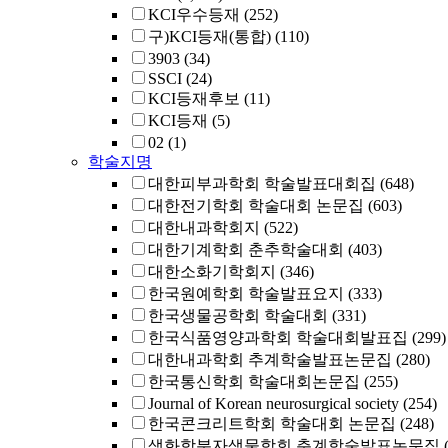
KCI우수등재
(252)
구)KCI등재(통합)
(110)
3903
(34)
SSCI
(24)
KCI등재후보
(11)
KCI등재
(5)
02
(1)
학술지명
대한피부과학회 학술발표대회집
(648)
대한전기학회 학술대회 논문집
(603)
대한내과학회지
(522)
대한기계학회 춘추학술대회
(403)
대한소화기학회지
(346)
한국원예학회 학술발표요지
(333)
한국생물공학회 학술대회
(331)
한국식품영양과학회 학술대회발표집
(299)
대한내과학회 추계학술발표논문집
(280)
한국통신학회 학술대회논문집
(255)
Journal of Korean neurosurgical society
(254)
한국콘크리트학회 학술대회 논문집
(248)
생화학분자생물학회 춘계학술발표논문집