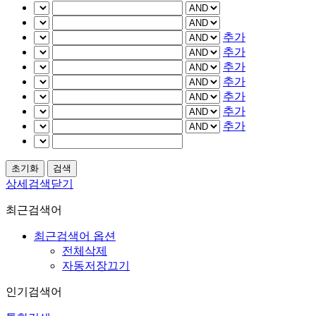
추가
추가
추가
추가
추가
추가
추가
상세검색닫기
최근검색어
최근검색어 옵션
전체삭제
자동저장끄기
인기검색어