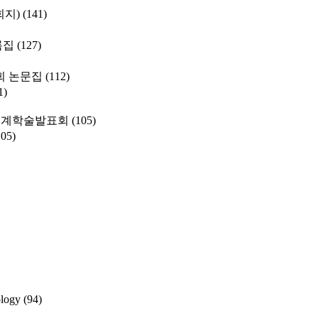
학회지)
(141)
록집
(127)
 논문집
(112)
1)
춘계학술발표회
(105)
105)
ology
(94)