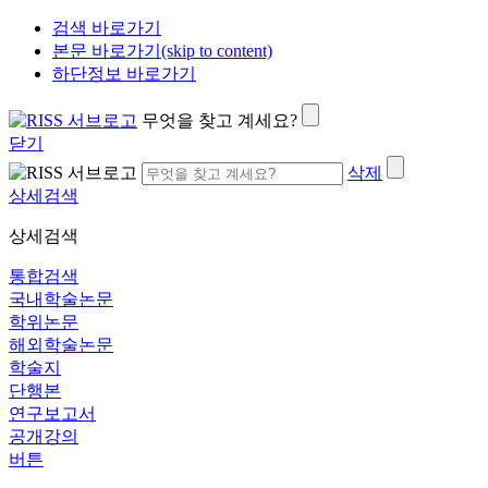
검색 바로가기
본문 바로가기(skip to content)
하단정보 바로가기
무엇을 찾고 계세요?
닫기
삭제
상세검색
상세검색
통합검색
국내학술논문
학위논문
해외학술논문
학술지
단행본
연구보고서
공개강의
버튼