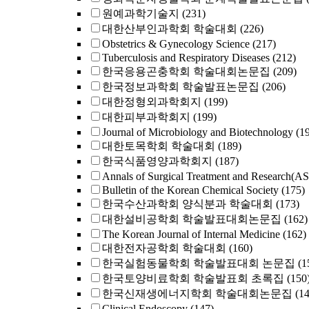
원예과학기술지
(231)
대한산부인과학회 학술대회
(226)
Obstetrics & Gynecology Science
(217)
Tuberculosis and Respiratory Diseases
(212)
한국응용곤충학회 학술대회논문집
(209)
한국정보과학회 학술발표논문집
(206)
대한정형외과학회지
(199)
대한피부과학회지
(199)
Journal of Microbiology and Biotechnology
(1
대한토목학회 학술대회
(189)
한국식품영양과학회지
(187)
Annals of Surgical Treatment and Research(A
Bulletin of the Korean Chemical Society
(175)
한국수산과학회 양식분과 학술대회
(173)
대한설비공학회 학술발표대회논문집
(162)
The Korean Journal of Internal Medicine
(162)
대한전자공학회 학술대회
(160)
한국실험동물학회 학술발표대회 논문집
(1
한국토양비료학회 학술발표회 초록집
(150
한국신재생에너지학회 학술대회논문집
(1
Clinical Endoscopy
(147)