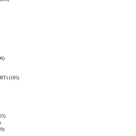
96)
SRT)
(185)
55)
)
49)