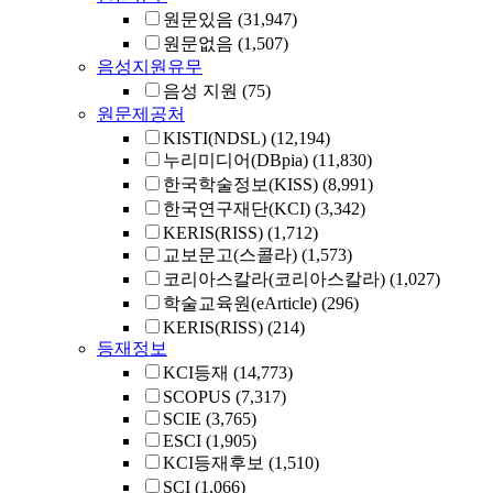
원문있음
(31,947)
원문없음
(1,507)
음성지원유무
음성 지원
(75)
원문제공처
KISTI(NDSL)
(12,194)
누리미디어(DBpia)
(11,830)
한국학술정보(KISS)
(8,991)
한국연구재단(KCI)
(3,342)
KERIS(RISS)
(1,712)
교보문고(스콜라)
(1,573)
코리아스칼라(코리아스칼라)
(1,027)
학술교육원(eArticle)
(296)
KERIS(RISS)
(214)
등재정보
KCI등재
(14,773)
SCOPUS
(7,317)
SCIE
(3,765)
ESCI
(1,905)
KCI등재후보
(1,510)
SCI
(1,066)