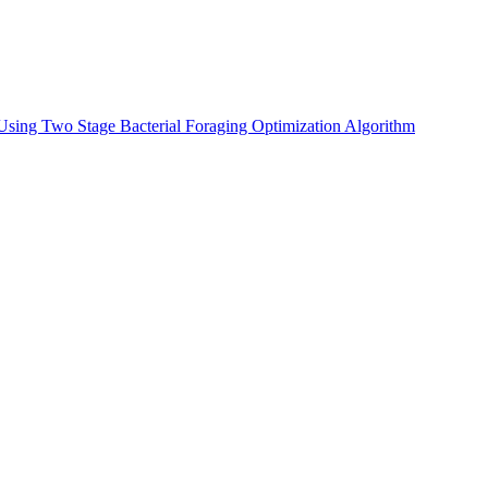
 Using Two Stage Bacterial Foraging Optimization Algorithm