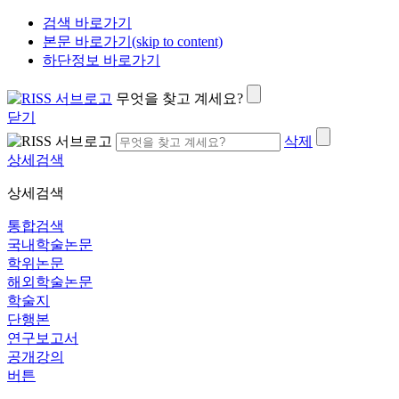
검색 바로가기
본문 바로가기(skip to content)
하단정보 바로가기
무엇을 찾고 계세요?
닫기
삭제
상세검색
상세검색
통합검색
국내학술논문
학위논문
해외학술논문
학술지
단행본
연구보고서
공개강의
버튼