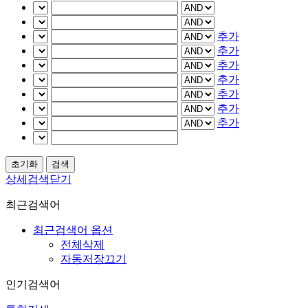
추가
추가
추가
추가
추가
추가
추가
상세검색닫기
최근검색어
최근검색어 옵션
전체삭제
자동저장끄기
인기검색어