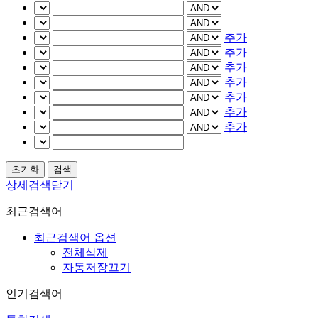
추가
추가
추가
추가
추가
추가
추가
상세검색닫기
최근검색어
최근검색어 옵션
전체삭제
자동저장끄기
인기검색어