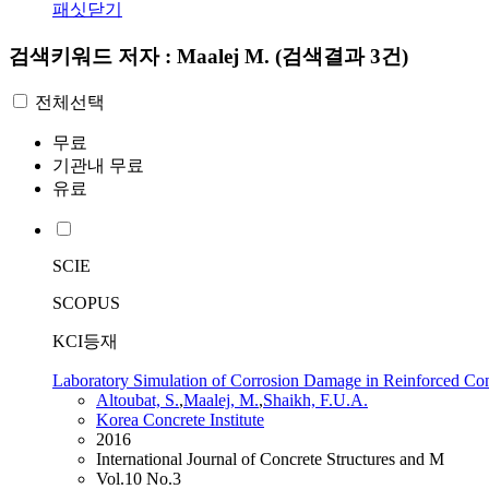
패싯닫기
검색키워드
저자 : Maalej M.
(검색결과 3건)
전체선택
무료
기관내 무료
유료
SCIE
SCOPUS
KCI등재
Laboratory Simulation of Corrosion Damage in Reinforced Co
Altoubat, S.
,
Maalej
,
M.
,
Shaikh, F.U.A.
Korea Concrete Institute
2016
International Journal of Concrete Structures and M
Vol.10 No.3