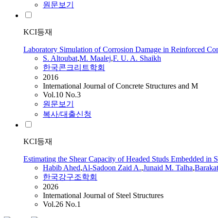
원문보기
KCI등재
Laboratory Simulation of Corrosion Damage in Reinforced Co
S. Altoubat
,
M.
Maalej
,
F. U. A. Shaikh
한국콘크리트학회
2016
International Journal of Concrete Structures and M
Vol.10 No.3
원문보기
복사/대출신청
KCI등재
Estimating the Shear Capacity of Headed Studs Embedded in S
Habib Ahed
,
Al-Sadoon Zaid A.
,
Junaid
M.
Talha
,
Baraka
한국강구조학회
2026
International Journal of Steel Structures
Vol.26 No.1