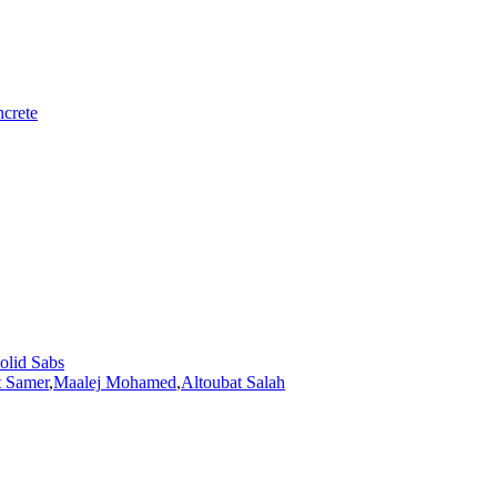
ncrete
olid Sabs
t Samer
,
Maalej
Mohamed
,
Altoubat Salah