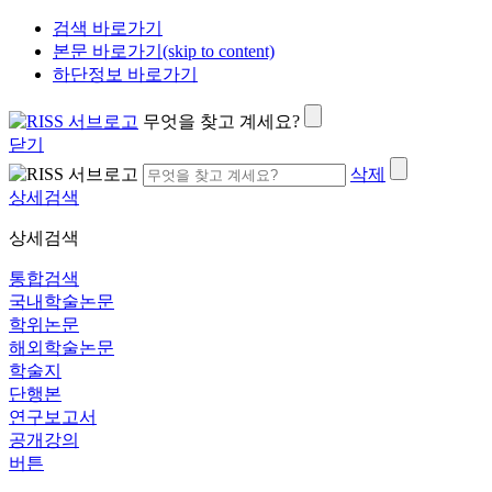
검색 바로가기
본문 바로가기(skip to content)
하단정보 바로가기
무엇을 찾고 계세요?
닫기
삭제
상세검색
상세검색
통합검색
국내학술논문
학위논문
해외학술논문
학술지
단행본
연구보고서
공개강의
버튼