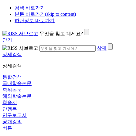
검색 바로가기
본문 바로가기(skip to content)
하단정보 바로가기
무엇을 찾고 계세요?
닫기
삭제
상세검색
상세검색
통합검색
국내학술논문
학위논문
해외학술논문
학술지
단행본
연구보고서
공개강의
버튼