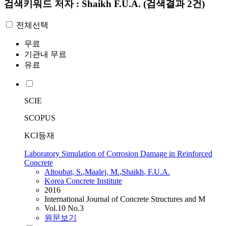
검색키워드
저자 : Shaikh F.U.A.
(검색결과 2건)
전체선택
무료
기관내 무료
유료
SCIE
SCOPUS
KCI등재
Laboratory Simulation of Corrosion Damage in Reinforced
Concrete
Altoubat, S.
,
Maalej, M.
,
Shaikh
,
F.U.A.
Korea Concrete Institute
2016
International Journal of Concrete Structures and M
Vol.10 No.3
원문보기