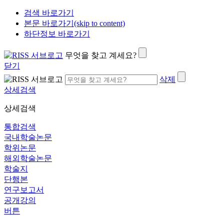
검색 바로가기
본문 바로가기(skip to content)
하단정보 바로가기
무엇을 찾고 계세요?
닫기
삭제
상세검색
상세검색
통합검색
국내학술논문
학위논문
해외학술논문
학술지
단행본
연구보고서
공개강의
버튼