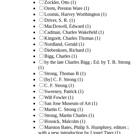
Zockler, Otto
(1)
Orem, Preston Ware
(1)
Loomis, Harvey Worthington
(1)
Driver, S. R.
(1)
MacDowell, Edward
(1)
Cadman, Charles Wakefield
(1)
Kingzett, Charles Thomas
(1)
Nordland, Gerald
(1)
Diebenkorn, Richard
(1)
Bigg, Charles
(1)
by the late Charles Bigg ; Ed. by T. B. Strong
(1)
Strong, Thomas B
(1)
[by] C. F. Strong
(1)
C. F. Strong
(1)
Sweeney, Patrick
(1)
Will Fowler
(1)
San Jose Museum of Art
(1)
Martin C. Strong
(1)
Strong, Martin Charles
(1)
Hossick, Malcolm
(1)
Marston Bates, Philip S. Humphrey, editors ;
with a new introduction by Lionel Tiger
(1)