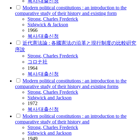
복사/대출신청
Modern political constitutions : an introduction to the
comparative study of their history and existing form
Strong
,
Charles
Frederick
Sidgwick & Jackson
1966
복사/대출신청
近代憲法論 : 各國憲法の沿革と現行制度の比較硏究
序說
Strong
,
Charles
Frederick
コロナ社
1964
복사/대출신청
Modern political constitutions : an introduction to the
comparative study of their history and existing forms
Strong
,
Charles
Frederick
Sidgwick and Jackson
1972
복사/대출신청
Modern political constitutions : an introduction to the
comparative study of their history and
Strong
,
Charles
Frederick
Sidgwick and Jackson
1949