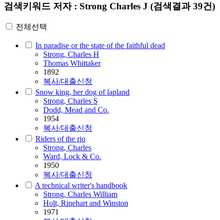
검색키워드
저자 : Strong Charles J
(검색결과 39건)
전체선택
In paradise or the state of the faithful dead
Strong
,
Charles
H
Thomas Whittaker
1892
복사/대출신청
Snow king, her dog of lapland
Strong
,
Charles
S
Dodd, Mead and Co.
1954
복사/대출신청
Riders of the rio
Strong
,
Charles
Ward, Lock & Co.
1950
복사/대출신청
A technical writer's handbook
Strong
,
Charles
William
Holt, Rinehart and Winston
1971