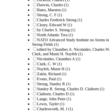
Darwin, Charles
(1)
Bates, Marston
(1)
Strong, C. F
(1)
Charles Frederick Strong
(1)
Cleary, Edward W
(1)
by Charles S. Strong
(1)
North Atlantic Trea
(1)
NATO Advanced Study Institute on Atoms in
Strong Fields
(1)
edited by Cleanthes A. Nicolaides, Charles W.
Clark, and Munir H. Nayfeh
(1)
Nicolaides, Cleanthes A
(1)
Clark, C. W
(1)
Nayfeh, Munir H
(1)
Zakin, Richard
(1)
Evans, Paul
(1)
Strong, Stanley R
(1)
Stanley R. Strong, Charles D. Claiborn
(1)
Claiborn, Charles D
(1)
Lange, John Peter
(1)
Lewis, Tayler
(1)
Charlesworth, M. J
(1)