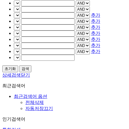
추가
추가
추가
추가
추가
추가
추가
상세검색닫기
최근검색어
최근검색어 옵션
전체삭제
자동저장끄기
인기검색어