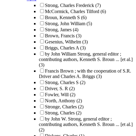
Strong, Charles Frederick
(7)
McCormick, Charles Tilford
(6)
Broun, Kenneth S
(6)
Strong, John William
(5)
Strong, James
(4)
Brown, Francis
(3)
Gesenius, Wilhelm
(3)
Briggs, Charles A
(3)
by John William Strong, general editor ;
contributing authors, Kenneth S. Broun ... [et al.]
(3)
Francis Brown ; with the cooperation of S.R.
Driver and Charles A. Briggs
(3)
Strong, Charles S
(2)
Driver, S. R
(2)
Fowler, Will
(2)
North, Anthony
(2)
Stronge, Charles
(2)
Strong, Charles
(2)
by John W. Strong, general editor ;
contributing authors, Kenneth S. Broun ... [et al.]
(2)
Dickens, Charles
(1)