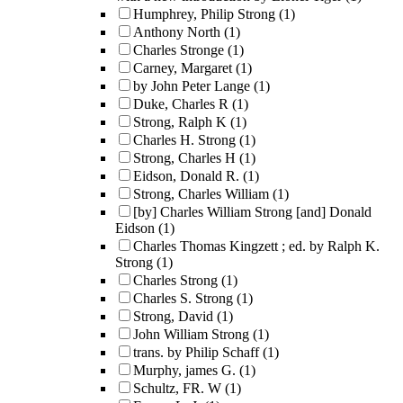
Humphrey, Philip Strong
(1)
Anthony North
(1)
Charles Stronge
(1)
Carney, Margaret
(1)
by John Peter Lange
(1)
Duke, Charles R
(1)
Strong, Ralph K
(1)
Charles H. Strong
(1)
Strong, Charles H
(1)
Eidson, Donald R.
(1)
Strong, Charles William
(1)
[by] Charles William Strong [and] Donald
Eidson
(1)
Charles Thomas Kingzett ; ed. by Ralph K.
Strong
(1)
Charles Strong
(1)
Charles S. Strong
(1)
Strong, David
(1)
John William Strong
(1)
trans. by Philip Schaff
(1)
Murphy, james G.
(1)
Schultz, FR. W
(1)