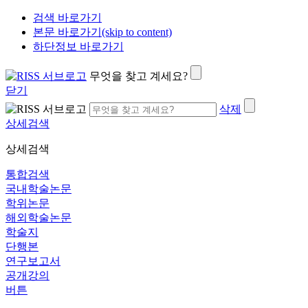
검색 바로가기
본문 바로가기(skip to content)
하단정보 바로가기
무엇을 찾고 계세요?
닫기
삭제
상세검색
상세검색
통합검색
국내학술논문
학위논문
해외학술논문
학술지
단행본
연구보고서
공개강의
버튼