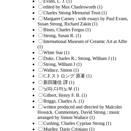
Evans, L. J.
(1)
edited by Max Charlesworth
(1)
Charles Strong Memorial Trust
(1)
Margaret Carney ; with essays by Paul Evans,
Susan Strong, Richard Zakin
(1)
Binns, Charles Fergus
(1)
Strong, Susan R.
(1)
International Museum of Ceramic Art at Alfre
(1)
White Star
(1)
Duke, Charles R.; Strong, William J
(1)
Strong, William J
(1)
Wallace, Simon
(1)
C.F.ストロング 原著
(1)
新田隆信 譯
(1)
닛따,다까노부
(1)
Gilbert, Henry F. B.
(1)
Briggs, Charles A.
(1)
written produced and directed by Malcolm
Hossick. Commentary, David Strong ; music
arranged by Simon Wallace
(1)
Cushing, Charles Cyprian Strong
(1)
Mueller, Dario Cristiano
(1)