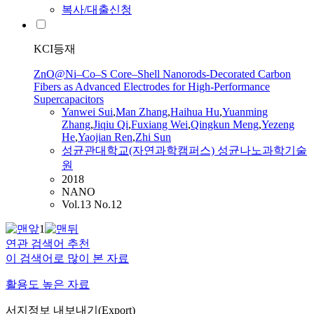
복사/대출신청
KCI등재
ZnO@Ni–Co–S Core–Shell Nanorods-Decorated Carbon
Fibers as Advanced Electrodes for High-Performance
Supercapacitors
Yanwei Sui
,
Man Zhang
,
Haihua Hu
,
Yuanming
Zhang
,
Jiqiu Qi
,
Fuxiang Wei
,
Qingkun Meng
,
Yezeng
He
,
Yaojian Ren
,
Zhi Sun
성균관대학교(자연과학캠퍼스) 성균나노과학기술
원
2018
NANO
Vol.13 No.12
1
연관 검색어 추천
이 검색어로 많이 본 자료
활용도 높은 자료
서지정보 내보내기(Export)