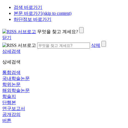
검색 바로가기
본문 바로가기(skip to content)
하단정보 바로가기
무엇을 찾고 계세요?
닫기
삭제
상세검색
상세검색
통합검색
국내학술논문
학위논문
해외학술논문
학술지
단행본
연구보고서
공개강의
버튼