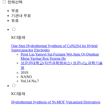
전체선택
무료
기관내 무료
유료
KCI등재
One-Step Hydrothermal Synthesis of CoNi2S4 for Hybrid
Supercapacitor Electrodes
Peng Liu
,
Yanwei Sui
,
Fuxiang Wei
,
Jiqiu Qi
,
Qingkun
Meng
,
Yaojian Ren
,
Yezeng
He
성균관대학교(자연과학캠퍼스) 성균나노과학기술
원
2019
NANO
Vol.14 No.7
KCI등재
Hydrothermal Synthesis of Ni-MOF Vulcanized Derivatives