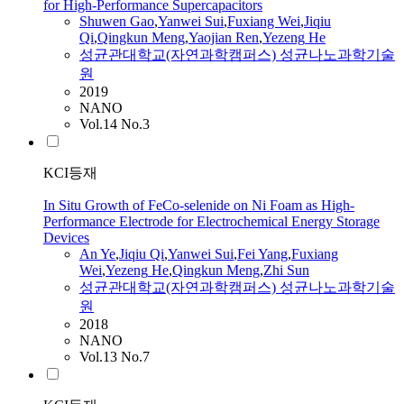
for High-Performance Supercapacitors
Shuwen Gao
,
Yanwei Sui
,
Fuxiang Wei
,
Jiqiu
Qi
,
Qingkun Meng
,
Yaojian Ren
,
Yezeng
He
성균관대학교(자연과학캠퍼스) 성균나노과학기술
원
2019
NANO
Vol.14 No.3
KCI등재
In Situ Growth of FeCo-selenide on Ni Foam as High-
Performance Electrode for Electrochemical Energy Storage
Devices
An
Ye
,
Jiqiu Qi
,
Yanwei Sui
,
Fei Yang
,
Fuxiang
Wei
,
Yezeng
He
,
Qingkun Meng
,
Zhi Sun
성균관대학교(자연과학캠퍼스) 성균나노과학기술
원
2018
NANO
Vol.13 No.7