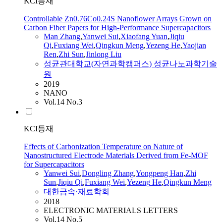
KCI등재
Controllable Zn0.76Co0.24S Nanoflower Arrays Grown on
Carbon Fiber Papers for High-Performance Supercapacitors
Man Zhang
,
Yanwei Sui
,
Xiaofang Yuan
,
Jiqiu
Qi
,
Fuxiang Wei
,
Qingkun Meng
,
Yezeng
He
,
Yaojian
Ren
,
Zhi Sun
,
Jinlong Liu
성균관대학교(자연과학캠퍼스) 성균나노과학기술
원
2019
NANO
Vol.14 No.3
KCI등재
Effects of Carbonization Temperature on Nature of
Nanostructured Electrode Materials Derived from Fe-MOF
for Supercapacitors
Yanwei Sui
,
Dongling Zhang
,
Yongpeng Han
,
Zhi
Sun
,
Jiqiu Qi
,
Fuxiang Wei
,
Yezeng
He
,
Qingkun Meng
대한금속·재료학회
2018
ELECTRONIC MATERIALS LETTERS
Vol.14 No.5