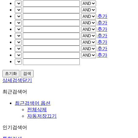
추가
추가
추가
추가
추가
추가
추가
상세검색닫기
최근검색어
최근검색어 옵션
전체삭제
자동저장끄기
인기검색어