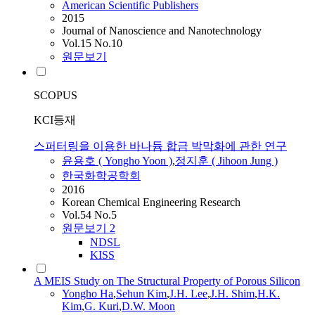
American Scientific Publishers
2015
Journal of Nanoscience and Nanotechnology
Vol.15 No.10
원문보기
SCOPUS
KCI등재
스퍼터링을 이용한 바나듐 합금 박막화에 관한 연구
윤용호 (
Yongho
Yoon )
,
정지훈 ( Jihoon Jung )
한국화학공학회
2016
Korean Chemical Engineering Research
Vol.54 No.5
원문보기
2
NDSL
KISS
A MEIS Study on The Structural Property of Porous Silicon
Yongho
Ha
,
Sehun Kim
,
J.H. Lee
,
J.H. Shim
,
H.K.
Kim
,
G. Kuri
,
D.W. Moon