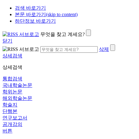
검색 바로가기
본문 바로가기(skip to content)
하단정보 바로가기
무엇을 찾고 계세요?
닫기
삭제
상세검색
상세검색
통합검색
국내학술논문
학위논문
해외학술논문
학술지
단행본
연구보고서
공개강의
버튼