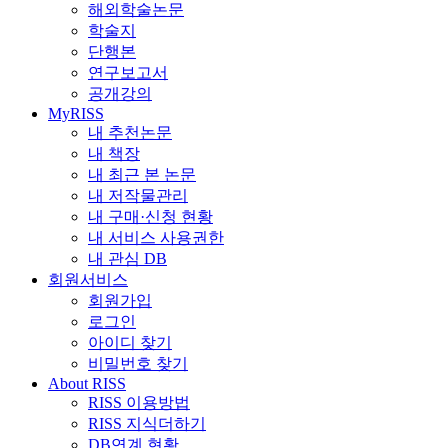
해외학술논문
학술지
단행본
연구보고서
공개강의
MyRISS
내 추천논문
내 책장
내 최근 본 논문
내 저작물관리
내 구매·신청 현황
내 서비스 사용권한
내 관심 DB
회원서비스
회원가입
로그인
아이디 찾기
비밀번호 찾기
About RISS
RISS 이용방법
RISS 지식더하기
DB연계 현황