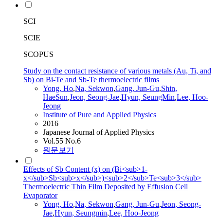
SCI
SCIE
SCOPUS
Study on the contact resistance of various metals (Au, Ti, and
Sb) on Bi-Te and Sb-Te thermoelectric films
Yong, Ho
,
Na, Sekwon
,
Gang, Jun-Gu
,
Shin,
HaeSun
,
Jeon, Seong-Jae
,
Hyun, SeungMin
,
Lee, Hoo-
Jeong
Institute of Pure and Applied Physics
2016
Japanese Journal of Applied Physics
Vol.55 No.6
원문보기
Effects of Sb Content (x) on (Bi<sub>1-
x</sub>Sb<sub>x</sub>)<sub>2</sub>Te<sub>3</sub>
Thermoelectric Thin Film Deposited by Effusion Cell
Evaporator
Yong, Ho
,
Na, Sekwon
,
Gang, Jun-Gu
,
Jeon, Seong-
Jae
,
Hyun, Seungmin
,
Lee, Hoo-Jeong