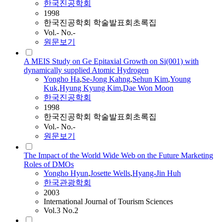
한국진공학회
1998
한국진공학회 학술발표회초록집
Vol.- No.-
원문보기
A MEIS Study on Ge Epitaxial Growth on Si(001) with
dynamically supplied Atomic Hydrogen
Yongho
Ha
,
Se-Jong Kahng
,
Sehun Kim
,
Young
Kuk
,
Hyung Kyung Kim
,
Dae Won Moon
한국진공학회
1998
한국진공학회 학술발표회초록집
Vol.- No.-
원문보기
The Impact of the World Wide Web on the Future Marketing
Roles of DMOs
Yongho
Hyun
,
Josette Wells
,
Hyang-Jin Huh
한국관광학회
2003
International Journal of Tourism Sciences
Vol.3 No.2