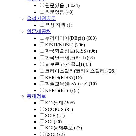
원문있음
(1,024)
원문없음
(43)
음성지원유무
음성 지원
(1)
원문제공처
누리미디어(DBpia)
(683)
KISTI(NDSL)
(296)
한국학술정보(KISS)
(96)
한국연구재단(KCI)
(69)
교보문고(스콜라)
(33)
코리아스칼라(코리아스칼라)
(26)
KERIS(RISS)
(16)
학술교육원(eArticle)
(10)
KERIS(RISS)
(3)
등재정보
KCI등재
(305)
SCOPUS
(81)
SCIE
(51)
SCI
(26)
KCI등재후보
(23)
ESCI
(22)