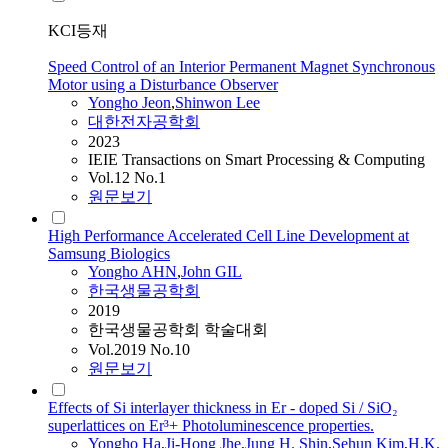
KCI등재
Speed Control of an Interior Permanent Magnet Synchronous
Motor using a Disturbance Observer
Yongho
Jeon
,
Shinwon Lee
대한전자공학회
2023
IEIE Transactions on Smart Processing & Computing
Vol.12 No.1
원문보기
High Performance Accelerated Cell Line Development at
Samsung Biologics
Yongho
AHN
,
John GIL
한국생물공학회
2019
한국생물공학회 학술대회
Vol.2019 No.10
원문보기
Effects of Si interlayer thickness in Er - doped Si / SiO₂
superlattices on Er³+ Photoluminescence properties.
Yongho
Ha
,
Ji-Hong Jhe
,
Jung H. Shin
,
Sehun Kim
,
H.K.