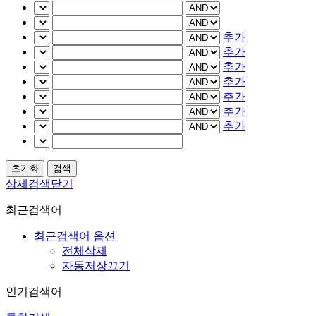
추가
추가
추가
추가
추가
추가
추가
상세검색닫기
최근검색어
최근검색어 옵션
전체삭제
자동저장끄기
인기검색어