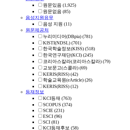
원문있음
(1,925)
원문없음
(85)
음성지원유무
음성 지원
(11)
원문제공처
누리미디어(DBpia)
(781)
KISTI(NDSL)
(701)
한국학술정보(KISS)
(518)
한국연구재단(KCI)
(245)
코리아스칼라(코리아스칼라)
(79)
교보문고(스콜라)
(69)
KERIS(RISS)
(42)
학술교육원(eArticle)
(26)
KERIS(RISS)
(12)
등재정보
KCI등재
(763)
SCOPUS
(374)
SCIE
(231)
ESCI
(96)
SCI
(81)
KCI등재후보
(58)