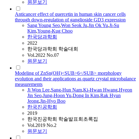
원문보기
Anticancer effect of quercetin in human skin cancer cells
through down-regulation of ganglioside GD3 expression
Sang
Young Seo
,
Won Seok Ju
,
Jin Ok
Yu
,
Ji
-Su
Kim
,
Young-Kug Choo
한국당과학회
2022
한국당과학회 학술대회
Vol.2022 No.07
원문보기
Modeling of ZnSn(OH)<SUB>6</SUB> morphology
evolution and their applications as quartz crystal microbalance
measurements
Ji
Won Lee
,
Sang
-Hun Nam
,
Ki-Hwan Hwang
,
Hyeon
Jin Seo
,
Jung-Hoon
Yu
,
Dong In Kim
,
Rak Hyun
Jeong
,
Jin-Hyo Boo
한국진공학회
2019
한국진공학회 학술발표회초록집
Vol.2019 No.2
원문보기