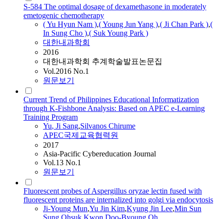
S-584 The optimal dosage of dexamethasone in moderately
emetogenic chemotherapy
(
Yu
Hyun Nam )
,
( Young Jun Yang )
,
(
Ji
Chan Park )
,
(
In Sung Cho )
,
( Suk Young Park )
대한내과학회
2016
대한내과학회 추계학술발표논문집
Vol.2016 No.1
원문보기
Current Trend of Philippines Educational Informatization
through K-Fishbone Analysis: Based on APEC e-Learning
Training Program
Yu
,
Ji
Sang
,
Silvanos Chirume
APEC국제교육협력원
2017
Asia-Pacific Cybereducation Journal
Vol.13 No.1
원문보기
Fluorescent probes of Aspergillus oryzae lectin fused with
fluorescent proteins are internalized into golgi via endocytosis
Ji
-Young Mun
,
Yu
Jin Kim
,
Kyung Jin Lee
,
Min Sun
Sung
,
Ohsuk Kwon
,
Doo-Byoung Oh