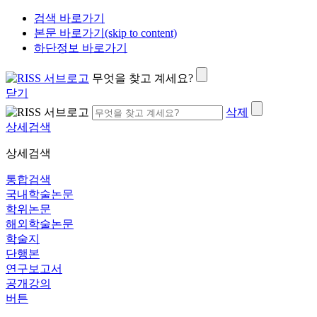
검색 바로가기
본문 바로가기(skip to content)
하단정보 바로가기
무엇을 찾고 계세요?
닫기
삭제
상세검색
상세검색
통합검색
국내학술논문
학위논문
해외학술논문
학술지
단행본
연구보고서
공개강의
버튼