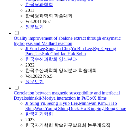
한국당과학회
2011
한국당과학회 학술대회
Vol.2011 No.1
원문보기
Quality improvement of abalone extract through enzymatic
hydrolysis and Maillard reaction
Ji
Eun Lee
,
Sung Ju Cho
,
Yu
Bin Lee
,
Rye Gyeong
Park
,
Jae-Suk Choi
,
Jae Hak Sohn
한국수산과학회 양식분과
2022
한국수산과학회 양식분과 학술대회
Vol.2022 No.5
원문보기
Correlation between magnetic susceptibility and interfacial
Dzyaloshinskii-Moriya interaction in Pt/Co/X films
Ji
-Sung
Yu
,
Seong-Hyub Lee
,
Minhwan Kim
,
Ji
-Ho
Shin
,
Woo-Young Shim
,
Duck-Ho Kim
,
Sug-Bong Choe
한국자기학회
2023
한국자기학회 학술연구발표회 논문개요집