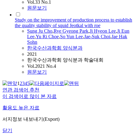
Vol.33 No.1
원문보기
Study on the improvement of production process to establish
the quality stability of squid Jeotkal with roe
Sung Ju Cho
,
Rye Gyeong Park
,
Ji
Hyeon Lee
,
Ji
Eun
Lee
,
Yu
Ri Choe
,
So Yun Lee
,
Jae-Suk Choi
,
Jae Hak
Sohn
한국수산과학회 양식분과
2021
한국수산과학회 양식분과 학술대회
Vol.2021 No.4
원문보기
1
2
3
4
5
연관 검색어 추천
이 검색어로 많이 본 자료
활용도 높은 자료
서지정보 내보내기(Export)
닫기