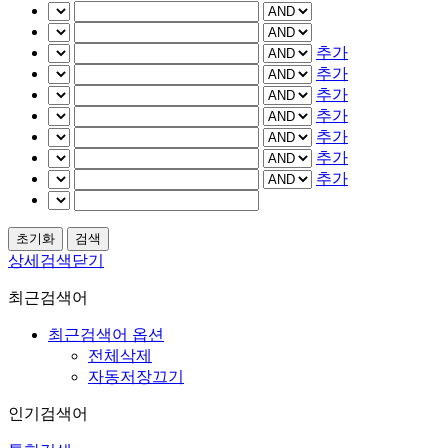
추가
추가
추가
추가
추가
추가
추가
상세검색닫기
최근검색어
최근검색어 옵션
전체삭제
자동저장끄기
인기검색어