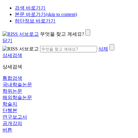
검색 바로가기
본문 바로가기(skip to content)
하단정보 바로가기
무엇을 찾고 계세요?
닫기
삭제
상세검색
상세검색
통합검색
국내학술논문
학위논문
해외학술논문
학술지
단행본
연구보고서
공개강의
버튼