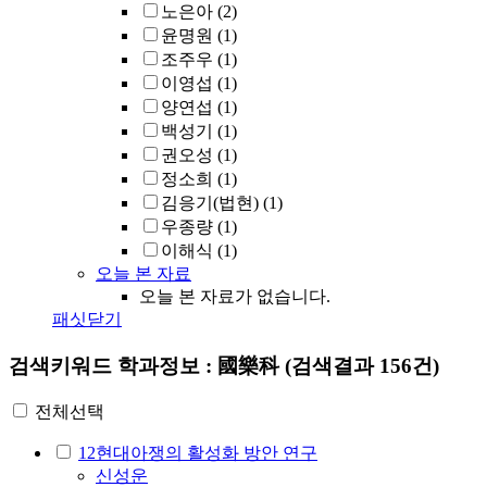
노은아
(2)
윤명원
(1)
조주우
(1)
이영섭
(1)
양연섭
(1)
백성기
(1)
권오성
(1)
정소희
(1)
김응기(법현)
(1)
우종량
(1)
이해식
(1)
오늘 본 자료
오늘 본 자료가 없습니다.
패싯닫기
검색키워드
학과정보 : 國樂科
(검색결과 156건)
전체선택
12현대아쟁의 활성화 방안 연구
신성운