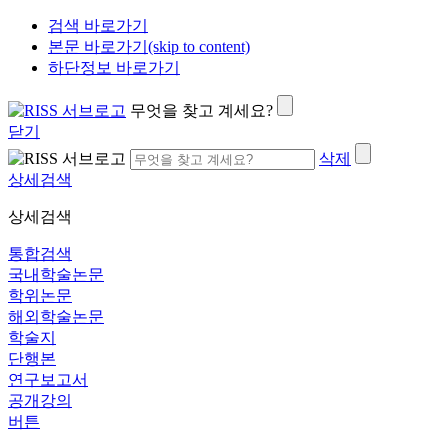
검색 바로가기
본문 바로가기(skip to content)
하단정보 바로가기
무엇을 찾고 계세요?
닫기
삭제
상세검색
상세검색
통합검색
국내학술논문
학위논문
해외학술논문
학술지
단행본
연구보고서
공개강의
버튼