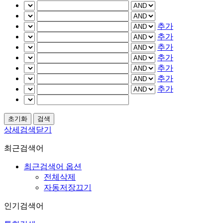
추가
추가
추가
추가
추가
추가
추가
상세검색닫기
최근검색어
최근검색어 옵션
전체삭제
자동저장끄기
인기검색어