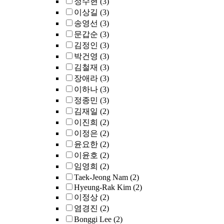
정수현
(3)
이상길
(3)
송영선
(3)
문갑순
(3)
김정인
(3)
박건영
(3)
김철재
(3)
장애라
(3)
이하나
(3)
정종민
(3)
김재일
(2)
이진희
(2)
이정은
(2)
윤요한
(2)
이윤호
(2)
임영희
(2)
Taek-Jeong Nam
(2)
Hyeung-Rak Kim
(2)
이정상
(2)
염경진
(2)
Bonggi Lee
(2)