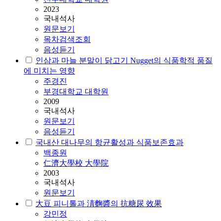
2023
국내석사
원문보기
목차검색조회
음성듣기
인삼과 마늘 분말이 닭고기 Nugget의 식품학적 품질
에 미치는 영향
주경진
부경대학교 대학원
2009
국내석사
원문보기
음성듣기
국내산 대나무의 항균활성과 식품보존효과
백종원
仁濟大學校 大學院
2003
국내석사
원문보기
大豆 피니톨과 淸麴醬의 抗糖尿 效果
강민정