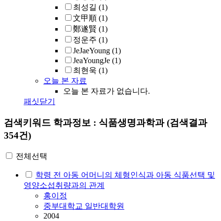
최성길
(1)
文甲順
(1)
鄭遂賢
(1)
정운주
(1)
JeJaeYoung
(1)
JeaYoungJe
(1)
최현욱
(1)
오늘 본 자료
오늘 본 자료가 없습니다.
패싯닫기
검색키워드
학과정보 : 식품생명과학과
(검색결과
354건)
전체선택
학령 전 아동 어머니의 체형인식과 아동 식품선택 및
영양소섭취량과의 관계
홍이정
중부대학교 일반대학원
2004