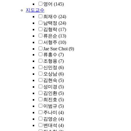
영어
(145)
지도교수
최재수
(24)
남택정
(24)
김형락
(17)
류은순
(13)
서형주
(10)
Jae Sue Choi
(9)
류홍수
(7)
조형용
(7)
신민정
(6)
오상남
(6)
김현숙
(5)
성미경
(5)
김인환
(5)
최진호
(5)
이범규
(5)
주나미
(4)
김영순
(4)
변대석
(4)