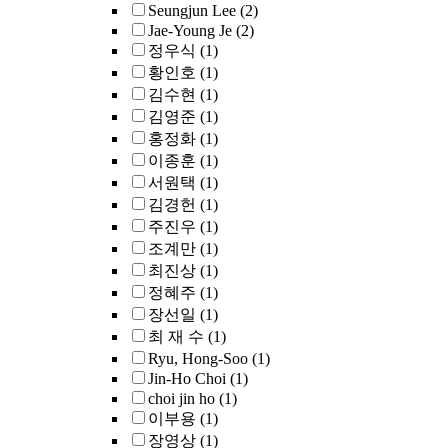
Seungjun Lee
(2)
Jae-Young Je
(2)
정우식
(1)
황인호
(1)
김수현
(1)
김영준
(1)
홍정화
(1)
이종훈
(1)
서원택
(1)
김경헌
(1)
주진우
(1)
조계만
(1)
최진상
(1)
정혜주
(1)
장선일
(1)
최 재 수
(1)
Ryu, Hong-Soo
(1)
Jin-Ho Choi
(1)
choi jin ho
(1)
이부용
(1)
장영상
(1)