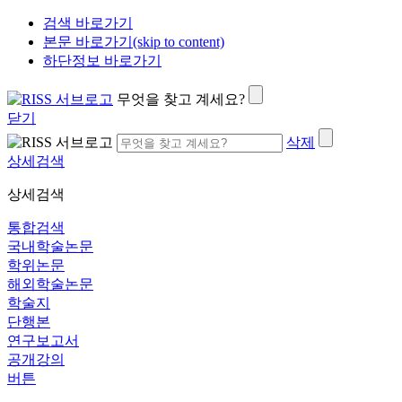
검색 바로가기
본문 바로가기(skip to content)
하단정보 바로가기
무엇을 찾고 계세요?
닫기
삭제
상세검색
상세검색
통합검색
국내학술논문
학위논문
해외학술논문
학술지
단행본
연구보고서
공개강의
버튼