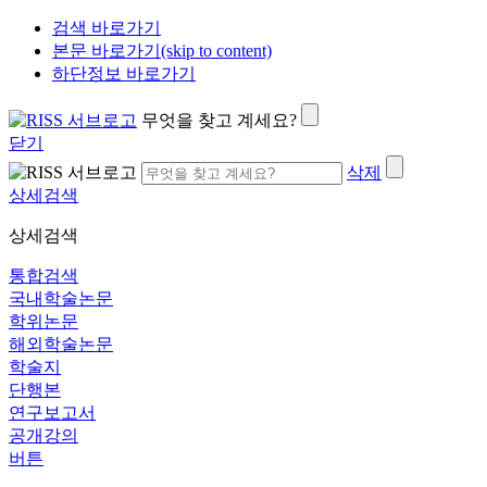
검색 바로가기
본문 바로가기(skip to content)
하단정보 바로가기
무엇을 찾고 계세요?
닫기
삭제
상세검색
상세검색
통합검색
국내학술논문
학위논문
해외학술논문
학술지
단행본
연구보고서
공개강의
버튼