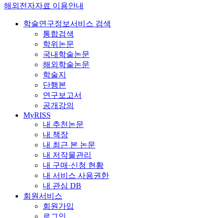
해외전자자료 이용안내
학술연구정보서비스 검색
통합검색
학위논문
국내학술논문
해외학술논문
학술지
단행본
연구보고서
공개강의
MyRISS
내 추천논문
내 책장
내 최근 본 논문
내 저작물관리
내 구매·신청 현황
내 서비스 사용권한
내 관심 DB
회원서비스
회원가입
로그인