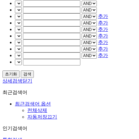
추가
추가
추가
추가
추가
추가
추가
상세검색닫기
최근검색어
최근검색어 옵션
전체삭제
자동저장끄기
인기검색어