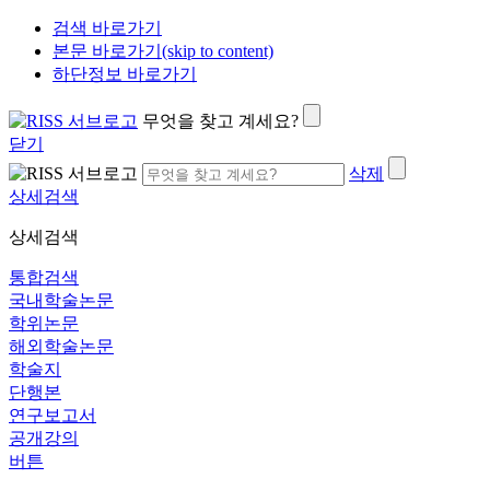
검색 바로가기
본문 바로가기(skip to content)
하단정보 바로가기
무엇을 찾고 계세요?
닫기
삭제
상세검색
상세검색
통합검색
국내학술논문
학위논문
해외학술논문
학술지
단행본
연구보고서
공개강의
버튼