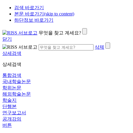
검색 바로가기
본문 바로가기(skip to content)
하단정보 바로가기
무엇을 찾고 계세요?
닫기
삭제
상세검색
상세검색
통합검색
국내학술논문
학위논문
해외학술논문
학술지
단행본
연구보고서
공개강의
버튼