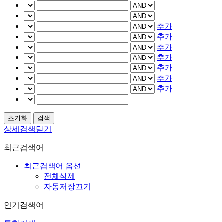
추가
추가
추가
추가
추가
추가
추가
상세검색닫기
최근검색어
최근검색어 옵션
전체삭제
자동저장끄기
인기검색어