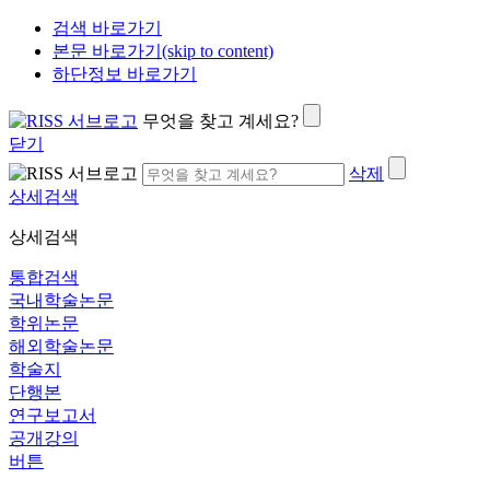
검색 바로가기
본문 바로가기(skip to content)
하단정보 바로가기
무엇을 찾고 계세요?
닫기
삭제
상세검색
상세검색
통합검색
국내학술논문
학위논문
해외학술논문
학술지
단행본
연구보고서
공개강의
버튼