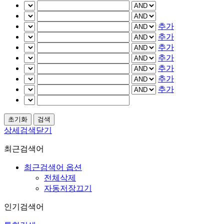
추가
추가
추가
추가
추가
추가
추가
상세검색닫기
최근검색어
최근검색어 옵션
전체삭제
자동저장끄기
인기검색어