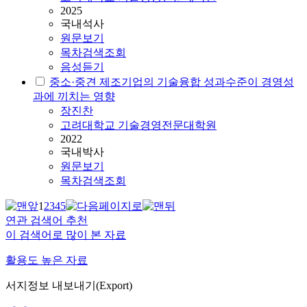
2025
국내석사
원문보기
목차검색조회
음성듣기
중소·중견 제조기업의 기술융합 성과수준이 경영성
과에 끼치는 영향
장진찬
고려대학교 기술경영전문대학원
2022
국내박사
원문보기
목차검색조회
1
2
3
4
5
연관 검색어 추천
이 검색어로 많이 본 자료
활용도 높은 자료
서지정보 내보내기(Export)