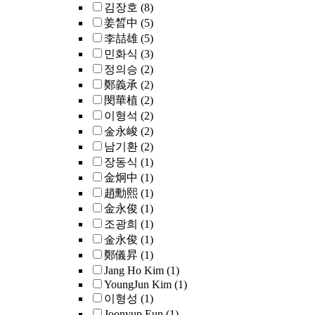
김장호
(8)
姜晳中
(5)
李喆雄
(5)
민화식
(3)
정의승
(2)
鄭義承
(2)
閔華植
(2)
이형석
(2)
金永峻
(2)
남기환
(2)
장동식
(1)
金炯中
(1)
趙勳熙
(1)
金永俊
(1)
조광희
(1)
金永俊
(1)
鄭儀昇
(1)
Jang Ho Kim
(1)
YoungJun Kim
(1)
이형성
(1)
Joonyup Eun
(1)