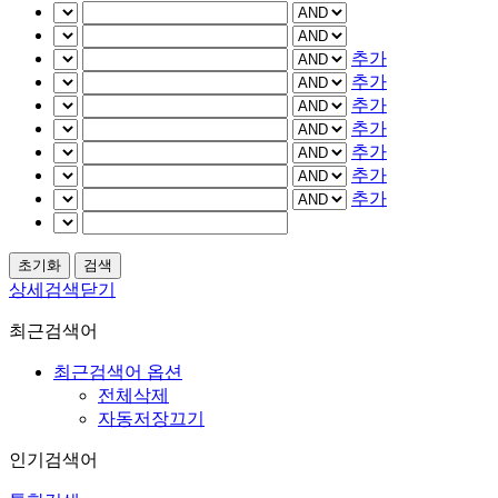
추가
추가
추가
추가
추가
추가
추가
상세검색닫기
최근검색어
최근검색어 옵션
전체삭제
자동저장끄기
인기검색어