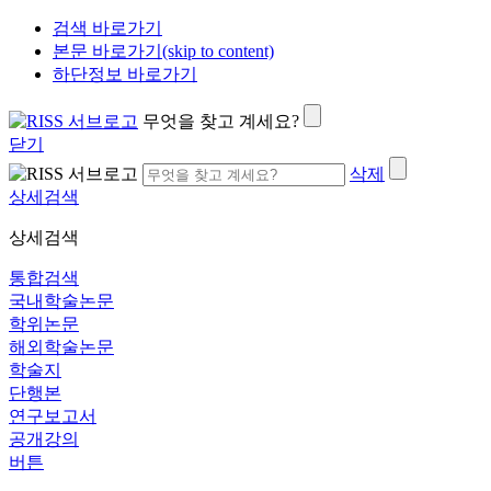
검색 바로가기
본문 바로가기(skip to content)
하단정보 바로가기
무엇을 찾고 계세요?
닫기
삭제
상세검색
상세검색
통합검색
국내학술논문
학위논문
해외학술논문
학술지
단행본
연구보고서
공개강의
버튼