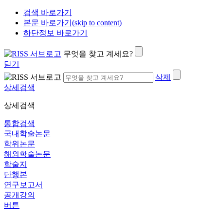
검색 바로가기
본문 바로가기(skip to content)
하단정보 바로가기
무엇을 찾고 계세요?
닫기
삭제
상세검색
상세검색
통합검색
국내학술논문
학위논문
해외학술논문
학술지
단행본
연구보고서
공개강의
버튼