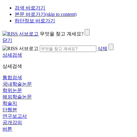
검색 바로가기
본문 바로가기(skip to content)
하단정보 바로가기
무엇을 찾고 계세요?
닫기
삭제
상세검색
상세검색
통합검색
국내학술논문
학위논문
해외학술논문
학술지
단행본
연구보고서
공개강의
버튼