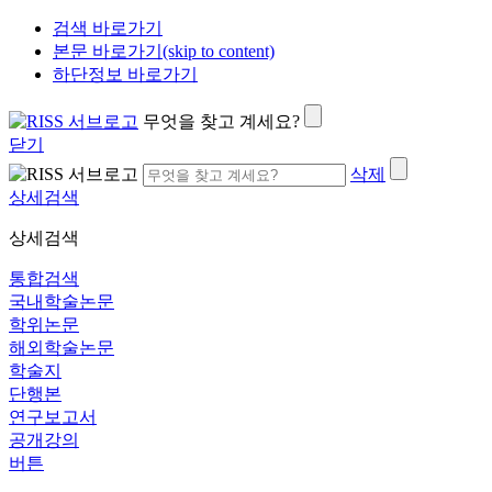
검색 바로가기
본문 바로가기(skip to content)
하단정보 바로가기
무엇을 찾고 계세요?
닫기
삭제
상세검색
상세검색
통합검색
국내학술논문
학위논문
해외학술논문
학술지
단행본
연구보고서
공개강의
버튼