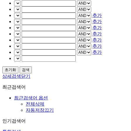
추가
추가
추가
추가
추가
추가
추가
상세검색닫기
최근검색어
최근검색어 옵션
전체삭제
자동저장끄기
인기검색어