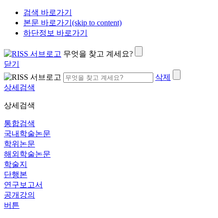
검색 바로가기
본문 바로가기(skip to content)
하단정보 바로가기
무엇을 찾고 계세요?
닫기
삭제
상세검색
상세검색
통합검색
국내학술논문
학위논문
해외학술논문
학술지
단행본
연구보고서
공개강의
버튼