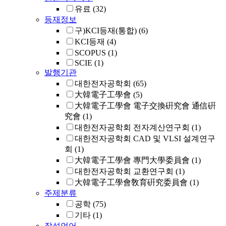
유료
(32)
등재정보
구)KCI등재(통합)
(6)
KCI등재
(4)
SCOPUS
(1)
SCIE
(1)
발행기관
대한전자공학회
(65)
大韓電子工學會
(5)
大韓電子工學會 電子交換硏究會 通信硏
究會
(1)
대한전자공학회 전자계산연구회
(1)
대한전자공학회 CAD 및 VLSI 설계연구
회
(1)
大韓電子工學會 專門大學委員會
(1)
대한전자공학회 교환연구회
(1)
大韓電子工學會敎育硏究委員會
(1)
주제분류
공학
(75)
기타
(1)
작성언어