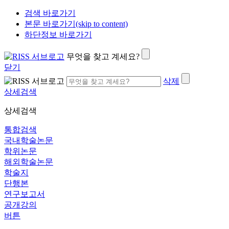
검색 바로가기
본문 바로가기(skip to content)
하단정보 바로가기
무엇을 찾고 계세요?
닫기
삭제
상세검색
상세검색
통합검색
국내학술논문
학위논문
해외학술논문
학술지
단행본
연구보고서
공개강의
버튼