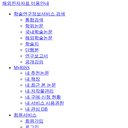
해외전자자료 이용안내
학술연구정보서비스 검색
통합검색
학위논문
국내학술논문
해외학술논문
학술지
단행본
연구보고서
공개강의
MyRISS
내 추천논문
내 책장
내 최근 본 논문
내 저작물관리
내 구매·신청 현황
내 서비스 사용권한
내 관심 DB
회원서비스
회원가입
로그인