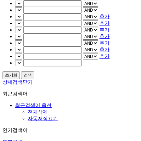
추가
추가
추가
추가
추가
추가
추가
상세검색닫기
최근검색어
최근검색어 옵션
전체삭제
자동저장끄기
인기검색어