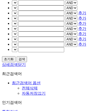
추가
추가
추가
추가
추가
추가
추가
상세검색닫기
최근검색어
최근검색어 옵션
전체삭제
자동저장끄기
인기검색어