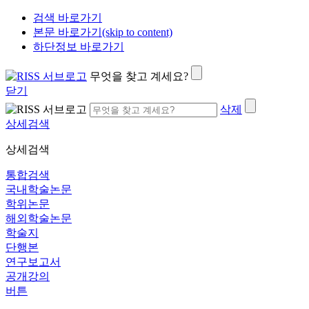
검색 바로가기
본문 바로가기(skip to content)
하단정보 바로가기
무엇을 찾고 계세요?
닫기
삭제
상세검색
상세검색
통합검색
국내학술논문
학위논문
해외학술논문
학술지
단행본
연구보고서
공개강의
버튼